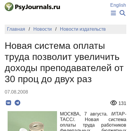
Перейти к основному содержанию
English
НОВОСТИ
Главная
Новости
Новости издательств
ИЗДАНИЯ
АВТОРЫ
Новая система оплаты
ПОДАТЬ РУКОПИСЬ
БАЗА ЗНАНИЙ
труда позволит увеличить
КЛЮЧЕВЫЕ СЛОВА
доходы преподавателей от
Регистрация
Вход
30 проц до двух раз
07.08.2008
131
МОСКВА, 7 августа. /ИТАР-
ТАСС/. Новая система
оплаты труда работников
федеральных бюджетных