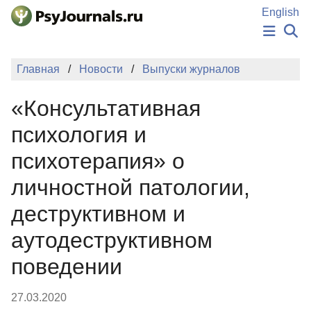
Перейти к основному содержанию
English
НОВОСТИ
Главная
Новости
Выпуски журналов
ИЗДАНИЯ
АВТОРЫ
«Консультативная
ПОДАТЬ РУКОПИСЬ
БАЗА ЗНАНИЙ
психология и
КЛЮЧЕВЫЕ СЛОВА
психотерапия» о
Регистрация
Вход
личностной патологии,
деструктивном и
аутодеструктивном
поведении
27.03.2020