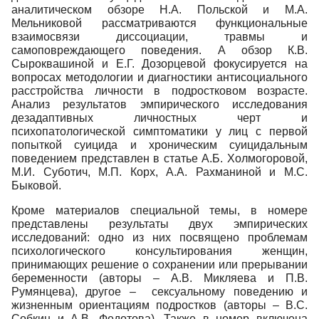
аналитическом обзоре Н.А. Польской и М.А.
Мельниковой рассматриваются функциональные
взаимосвязи диссоциации, травмы и
самоповреждающего поведения. А обзор К.В.
Сыроквашиной и Е.Г. Дозорцевой фокусируется на
вопросах методологии и диагностики антисоциального
расстройства личности в подростковом возрасте.
Анализ результатов эмпирического исследования
дезадаптивных личностных черт и
психопатологической симптоматики у лиц с первой
попыткой суицида и хроническим суицидальным
поведением представлен в статье А.Б. Холмогоровой,
М.И. Суботич, М.П. Корх, А.А. Рахманиной и М.С.
Быковой.
Кроме материалов специальной темы, в номере
представлены результаты двух эмпирических
исследований: одно из них посвящено проблемам
психологического консультирования женщин,
принимающих решение о сохранении или прерывании
беременности (авторы – А.В. Микляева и П.В.
Румянцева), другое – сексуальному поведению и
жизненным ориентациям подростков (авторы – В.С.
Собкин и А.В. Федотова). Также в номер включена