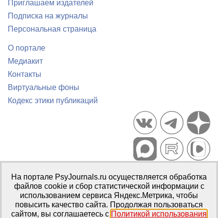
Приглашаем издателей
Подписка на журналы
Персональная страница
О портале
Медиакит
Контакты
Виртуальные фоны
Кодекс этики публикаций
Портал психологических изданий PsyJournals.ru, 2007–2026
На портале PsyJournals.ru осуществляется обработка
Правила использования материалов
файлов cookie и сбор статистической информации с
Свидетельство регистрации СМИ
Эл № ФС77-66447 от 14 июля
использованием сервиса Яндекс.Метрика, чтобы
2016 г.
повысить качество сайта. Продолжая пользоваться
сайтом, вы соглашаетесь с
Политикой использования
Издатель:
ФГБОУ ВО МГППУ