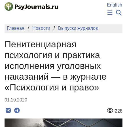
Перейти к основному содержанию
English
НОВОСТИ
Главная
Новости
Выпуски журналов
ИЗДАНИЯ
АВТОРЫ
Пенитенциарная
ПОДАТЬ РУКОПИСЬ
БАЗА ЗНАНИЙ
психология и практика
КЛЮЧЕВЫЕ СЛОВА
исполнения уголовных
Регистрация
Вход
наказаний — в журнале
«Психология и право»
01.10.2020
228