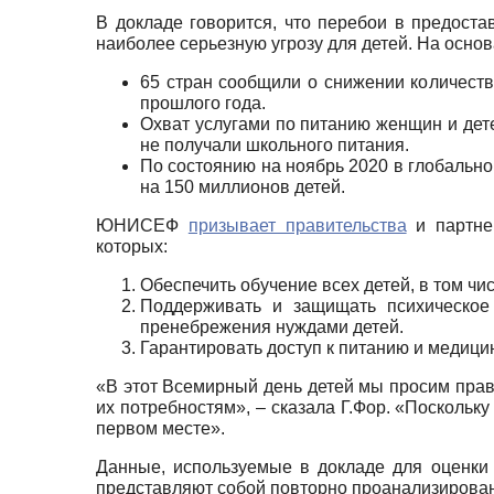
В докладе говорится, что перебои в предост
наиболее серьезную угрозу для детей. На осно
65 стран сообщили о снижении количест
прошлого года.
Охват услугами по питанию женщин и дете
не получали школьного питания.
По состоянию на ноябрь 2020 в глобальном
на 150 миллионов детей.
ЮНИСЕФ
призывает правительства
и партне
которых:
Обеспечить обучение всех детей, в том чи
Поддерживать и защищать психическо
пренебрежения нуждами детей.
Гарантировать доступ к питанию и медици
«В этот Всемирный день детей мы просим прав
их потребностям», – сказала Г.Фор. «Посколь
первом месте».
Данные, используемые в докладе для оценки 
представляют собой повторно проанализирован