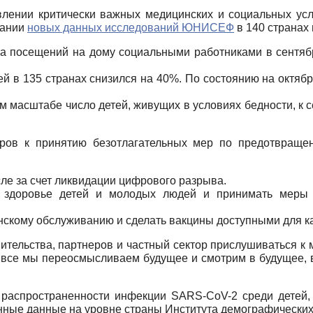
авлении критически важных медицинских и социальных усл
вании
новых данных исследований ЮНИСЕФ
в 140 странах 
ва посещений на дому социальными работниками в сентяб
й в 135 странах снизился на 40%. По состоянию на октяб
 масштабе число детей, живущих в условиях бедности, к с
ров к принятию безотлагательных мер по предотвраще
сле за счет ликвидации цифрового разрыва.
е здоровье детей и молодых людей и принимать меры
нскому обслуживанию и сделать вакцины доступными для к
ительства, партнеров и частный сектор прислушиваться к 
ку все мы переосмысливаем будущее и смотрим в будущее, 
распространенности инфекции SARS-CoV-2 среди детей, 
ные данные на уровне страны Института демографических