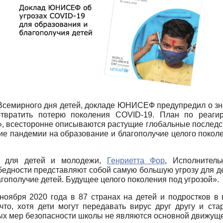
 Всемирного дня детей, докладе ЮНИСЕФ предупредил о зн
твратить потерю поколения COVID-19. План по реаги
», всесторонне описываются растущие глобальные последс
вие пандемии на образование и благополучие целого поко
9 для детей и молодежи,
Генриетта Фор
, Исполнител
бедности представляют собой самую большую угрозу для де
агополучие детей. Будущее целого поколения под угрозой».
 ноября 2020 года в 87 странах на детей и подростков в 
что, хотя дети могут передавать вирус друг другу и ст
вых мер безопасности школы не являются основной движуще