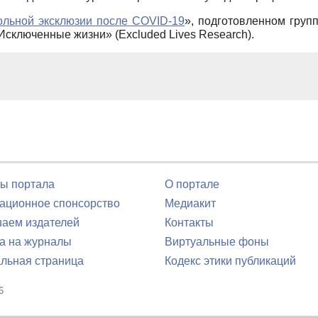
ольной эксклюзии после COVID-19
», подготовленном груп
Исключенные жизни» (Excluded Lives Research).
ы портала
О портале
ционное спонсорство
Медиакит
аем издателей
Контакты
а на журналы
Виртуальные фоны
льная страница
Кодекс этики публикаций
6