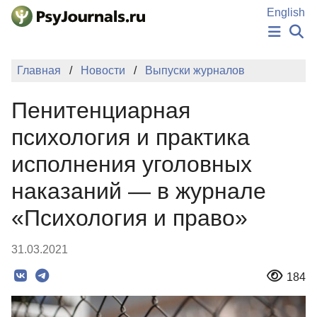
Перейти к основному содержанию
English
НОВОСТИ
Главная
Новости
Выпуски журналов
ИЗДАНИЯ
АВТОРЫ
Пенитенциарная
ПОДАТЬ РУКОПИСЬ
БАЗА ЗНАНИЙ
психология и практика
КЛЮЧЕВЫЕ СЛОВА
исполнения уголовных
Регистрация
Вход
наказаний — в журнале
«Психология и право»
31.03.2021
184