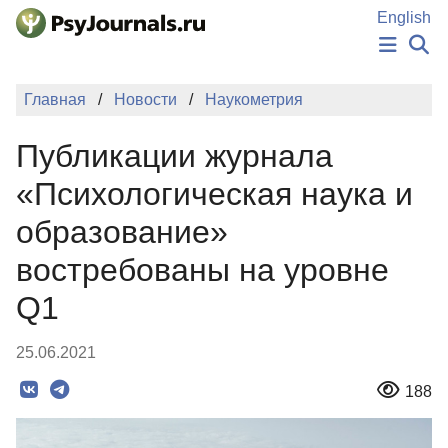
Перейти к основному содержанию
English
НОВОСТИ
Главная
Новости
Наукометрия
ИЗДАНИЯ
АВТОРЫ
Публикации журнала
ПОДАТЬ РУКОПИСЬ
БАЗА ЗНАНИЙ
«Психологическая наука и
КЛЮЧЕВЫЕ СЛОВА
образование»
Регистрация
Вход
востребованы на уровне
Q1
25.06.2021
188