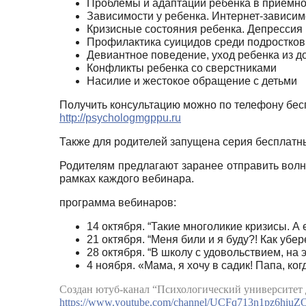
Проблемы и адаптации ребенка в приемно
Зависимости у ребенка. Интернет-зависим
Кризисные состояния ребенка. Депрессия
Профилактика суицидов среди подростко
Девиантное поведение, уход ребенка из д
Конфликты ребенка со сверстниками
Насилие и жестокое обращение с детьми
Получить консультацию можно по телефону бесп
http://psychologmgppu.ru
Также для родителей запущена серия бесплат
Родителям предлагают заранее отправить волн
рамках каждого вебинара.
программа вебинаров:
14 октября. “Такие многоликие кризисы. А 
21 октября. “Меня били и я буду?! Как убе
28 октября. “В школу с удовольствием, на 
4 ноября. «Мама, я хочу в садик! Папа, к
Создан ютуб-канал “Психологический университет 
https://www.youtube.com/channel/UCFq713n1pz6hiuZ