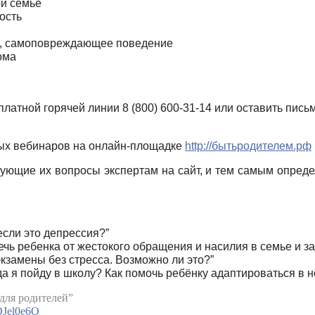
й семье
ость
в, самоповреждающее поведение
ома
латной горячей линии 8 (800) 600-31-14 или оставить пис
ных вебинаров на онлайн-площадке
http://бытьродителем.рф
ующие их вопросы экспертам на сайт, и тем самым опреде
если это депрессия?”
речь ребенка от жестокого обращения и насилия в семье и з
экзамены без стресса. Возможно ли это?”
огда я пойду в школу? Как помочь ребёнку адаптироваться в
для родителей”
OJel0e6Q