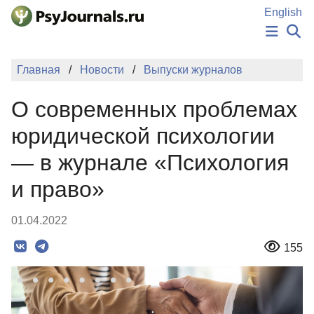
Перейти к основному содержанию
English
НОВОСТИ
Главная
Новости
Выпуски журналов
ИЗДАНИЯ
АВТОРЫ
О современных проблемах
ПОДАТЬ РУКОПИСЬ
БАЗА ЗНАНИЙ
юридической психологии
КЛЮЧЕВЫЕ СЛОВА
— в журнале «Психология
Регистрация
Вход
и право»
01.04.2022
155