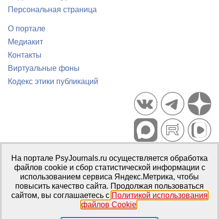
Персональная страница
О портале
Медиакит
Контакты
Виртуальные фоны
Кодекс этики публикаций
Портал психологических изданий PsyJournals.ru, 2007–2026
На портале PsyJournals.ru осуществляется обработка
Правила использования материалов
файлов cookie и сбор статистической информации с
Свидетельство регистрации СМИ
Эл № ФС77-66447 от 14 июля
использованием сервиса Яндекс.Метрика, чтобы
2016 г.
повысить качество сайта. Продолжая пользоваться
сайтом, вы соглашаетесь с
Политикой использования
Издатель:
ФГБОУ ВО МГППУ
файлов Cookie
.
Репозиторий открытого доступа