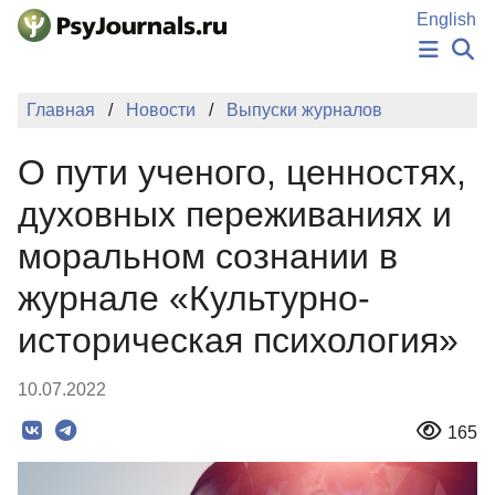
Перейти к основному содержанию
English
НОВОСТИ
Главная
Новости
Выпуски журналов
ИЗДАНИЯ
АВТОРЫ
О пути ученого, ценностях,
ПОДАТЬ РУКОПИСЬ
БАЗА ЗНАНИЙ
духовных переживаниях и
КЛЮЧЕВЫЕ СЛОВА
моральном сознании в
Регистрация
Вход
журнале «Культурно-
историческая психология»
10.07.2022
165