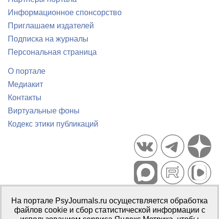
Информационное спонсорство
Приглашаем издателей
Подписка на журналы
Персональная страница
О портале
Медиакит
Контакты
Виртуальные фоны
Кодекс этики публикаций
Портал психологических изданий PsyJournals.ru, 2007–2026
На портале PsyJournals.ru осуществляется обработка
Правила использования материалов
файлов cookie и сбор статистической информации с
Свидетельство регистрации СМИ
Эл № ФС77-66447 от 14 июля