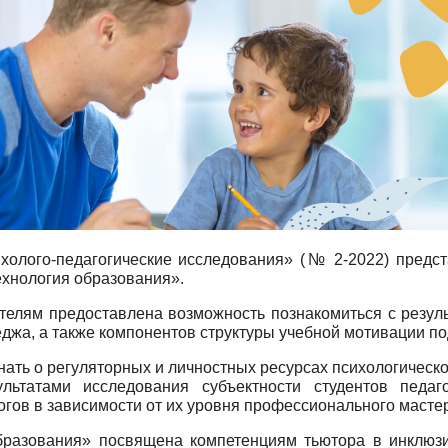
холого-педагогические исследования» (№ 2-2022) предст
ехнология образования».
телям предоставлена возможность познакомиться с резул
еджа, а также компонентов структуры учебной мотивации по
ать о регуляторных и личностных ресурсах психологическ
льтатами исследования субъектности студентов педаго
огов в зависимости от их уровня профессионального масте
образования» посвящена компетенциям тьютора в инклюз