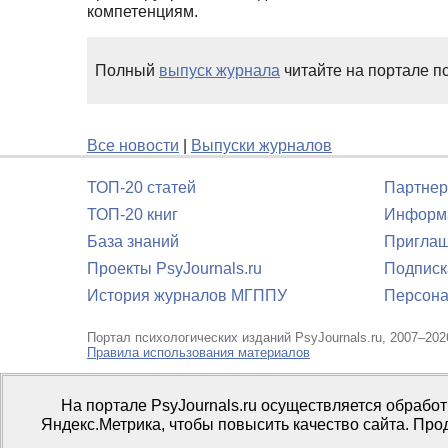
компетенциям.
Полный
выпуск журнала
читайте на портале пс
Все новости
|
Выпуски журналов
ТОП-20 статей
Партнер
ТОП-20 книг
Информа
База знаний
Приглаш
Проекты PsyJournals.ru
Подписк
История журналов МГППУ
Персона
Портал психологических изданий PsyJournals.ru, 2007–202
Правила использования материалов
Свидетельство регистрации СМИ
Эл № ФС77-66447 от 14 и
На портале PsyJournals.ru осуществляется обрабо
Издатель:
ФГБОУ ВО МГППУ
Яндекс.Метрика, чтобы повысить качество сайта. Про
Репозиторий открытого доступа