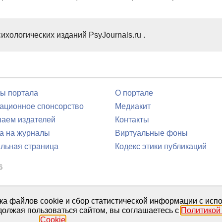
ихологических изданий PsyJournals.ru .
ы портала
О портале
ционное спонсорство
Медиакит
аем издателей
Контакты
а на журналы
Виртуальные фоны
льная страница
Кодекс этики публикаций
6
юля 2016 г.
тка файлов cookie и сбор статистической информации с ис
должая пользоваться сайтом, вы соглашаетесь с
Политикой
Cookie
.