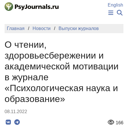
Перейти к основному содержанию
English
НОВОСТИ
Главная
Новости
Выпуски журналов
ИЗДАНИЯ
АВТОРЫ
О чтении,
ПОДАТЬ РУКОПИСЬ
БАЗА ЗНАНИЙ
здоровьесбережении и
КЛЮЧЕВЫЕ СЛОВА
академической мотивации
Регистрация
Вход
в журнале
«Психологическая наука и
образование»
08.11.2022
166