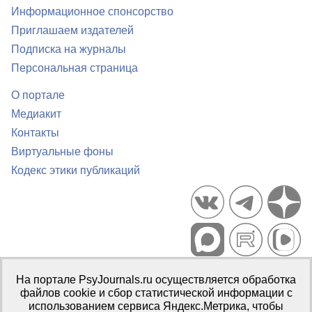
Информационное спонсорство
Приглашаем издателей
Подписка на журналы
Персональная страница
О портале
Медиакит
Контакты
Виртуальные фоны
Кодекс этики публикаций
Портал психологических изданий PsyJournals.ru, 2007–2026
На портале PsyJournals.ru осуществляется обработка
Правила использования материалов
файлов cookie и сбор статистической информации с
Свидетельство регистрации СМИ
Эл № ФС77-66447 от 14 июля
использованием сервиса Яндекс.Метрика, чтобы