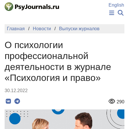
Перейти к основному содержанию
English
НОВОСТИ
Главная
Новости
Выпуски журналов
ИЗДАНИЯ
АВТОРЫ
О психологии
ПОДАТЬ РУКОПИСЬ
БАЗА ЗНАНИЙ
профессиональной
КЛЮЧЕВЫЕ СЛОВА
деятельности в журнале
Регистрация
Вход
«Психология и право»
30.12.2022
290