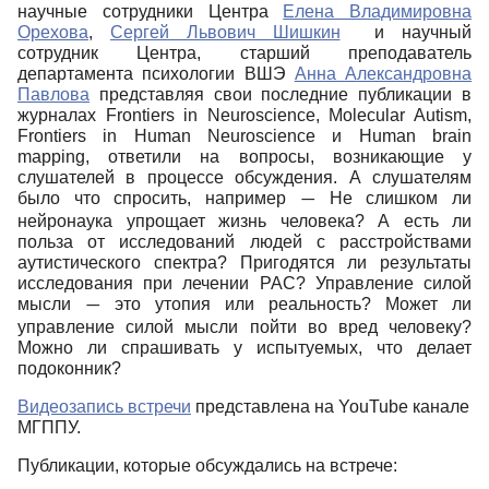
научные сотрудники Центра
Елена Владимировна
Орехова
,
Сергей Львович Шишкин
и научный
сотрудник Центра, старший преподаватель
департамента психологии ВШЭ
Анна Александровна
Павлова
представляя свои последние публикации в
журналах Frontiers in Neuroscience, Molecular Autism,
Frontiers in Human Neuroscience и Human brain
mapping, ответили на вопросы, возникающие у
слушателей в процессе обсуждения. А слушателям
было что спросить, например
Не слишком ли
—
нейронаука упрощает жизнь человека? А есть ли
польза от исследований людей с расстройствами
аутистического спектра? Пригодятся ли результаты
исследования при лечении РАС? Управление силой
мысли
это утопия или реальность? Может ли
—
управление силой мысли пойти во вред человеку?
Можно ли спрашивать у испытуемых, что делает
подоконник?
Видеозапись встречи
представлена на YouTube канале
МГППУ.
Публикации, которые обсуждались на встрече: