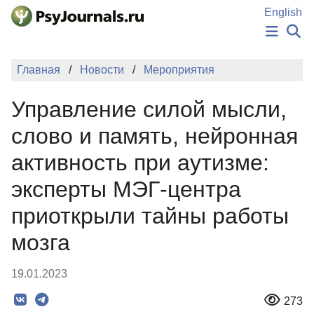
Перейти к основному содержанию
English
НОВОСТИ
Главная
Новости
Мероприятия
ИЗДАНИЯ
АВТОРЫ
Управление силой мысли,
ПОДАТЬ РУКОПИСЬ
БАЗА ЗНАНИЙ
слово и память, нейронная
КЛЮЧЕВЫЕ СЛОВА
активность при аутизме:
Регистрация
Вход
эксперты МЭГ-центра
приоткрыли тайны работы
мозга
19.01.2023
273