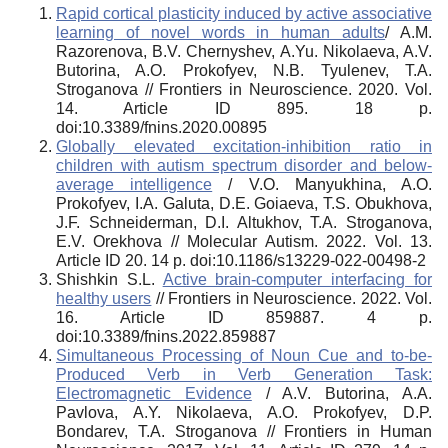
Rapid cortical plasticity induced by active associative
learning of novel words in human adults
/ A.M.
Razorenova, B.V. Chernyshev, A.Yu. Nikolaeva, A.V.
Butorina, A.O. Prokofyev, N.B. Tyulenev, T.A.
Stroganova // Frontiers in Neuroscience.
2020. Vol.
14. Article ID 895. 18 p.
doi:10.3389/fnins.2020.00895
Globally elevated excitation-inhibition ratio in
children with autism spectrum disorder and below-
average intelligence
/ V.O. Manyukhina, A.O.
Prokofyev, I.A. Galuta, D.E. Goiaeva, T.S. Obukhova,
J.F. Schneiderman, D.I. Altukhov, T.A. Stroganova,
E.V. Orekhova // Molecular Autism.
2022. Vol. 13.
Article ID 20. 14 p. doi:10.1186/s13229-022-00498-2
Shishkin S.L.
Active brain-computer interfacing for
healthy users
// Frontiers in Neuroscience.
2022. Vol.
16. Article ID 859887. 4 p.
doi:10.3389/fnins.2022.859887
Simultaneous Processing of Noun Cue and to-be-
Produced Verb in Verb Generation Task:
Electromagnetic Evidence
/ A.V. Butorina, A.A.
Pavlova, A.Y. Nikolaeva, A.O. Prokofyev, D.P.
Bondarev, T.A. Stroganova // Frontiers in Human