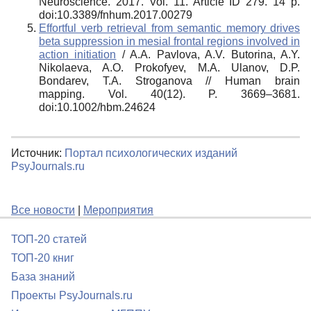
Neuroscience.
2017. Vol. 11. Article ID 279. 14 p.
doi:10.3389/fnhum.2017.00279
Effortful verb retrieval from semantic memory drives
beta suppression in mesial frontal regions involved in
action initiation
/ A.A. Pavlova, A.V. Butorina, A.Y.
Nikolaeva, A.O. Prokofyev, M.A. Ulanov, D.P.
Bondarev, T.A. Stroganova // Human brain
mapping.
Vol. 40(12). P. 3669–3681.
doi:10.1002/hbm.24624
Источник:
Портал психологических изданий
PsyJournals.ru
Все новости
|
Мероприятия
ТОП-20 статей
ТОП-20 книг
База знаний
Проекты PsyJournals.ru