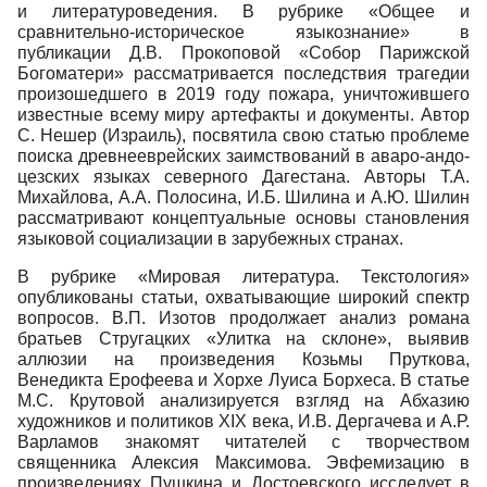
и литературоведения. В рубрике «Общее и
сравнительно-историческое языкознание» в
публикации Д.В. Прокоповой «Собор Парижской
Богоматери» рассматривается последствия трагедии
произошедшего в 2019 году пожара, уничтожившего
известные всему миру артефакты и документы. Автор
С. Нешер (Израиль), посвятила свою статью проблеме
поиска древнееврейских заимствований в аваро-андо-
цезских языках северного Дагестана. Авторы Т.А.
Михайлова, А.А. Полосина, И.Б. Шилина и А.Ю. Шилин
рассматривают концептуальные основы становления
языковой социализации в зарубежных странах.
В рубрике «Мировая литература. Текстология»
опубликованы статьи, охватывающие широкий спектр
вопросов. В.П. Изотов продолжает анализ романа
братьев Стругацких «Улитка на склоне», выявив
аллюзии на произведения Козьмы Пруткова,
Венедикта Ерофеева и Хорхе Луиса Борхеса. В статье
М.С. Крутовой анализируется взгляд на Абхазию
художников и политиков XIX века, И.В. Дергачева и А.Р.
Варламов знакомят читателей с творчеством
священника Алексия Максимова. Эвфемизацию в
произведениях Пушкина и Достоевского исследует в