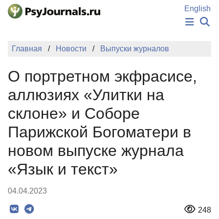
Перейти к основному содержанию
English
НОВОСТИ
Главная
Новости
Выпуски журналов
ИЗДАНИЯ
АВТОРЫ
О портретном экфрасисе,
ПОДАТЬ РУКОПИСЬ
БАЗА ЗНАНИЙ
аллюзиях «Улитки на
КЛЮЧЕВЫЕ СЛОВА
склоне» и Соборе
Регистрация
Вход
Парижской Богоматери в
новом выпуске журнала
«Язык и текст»
04.04.2023
248