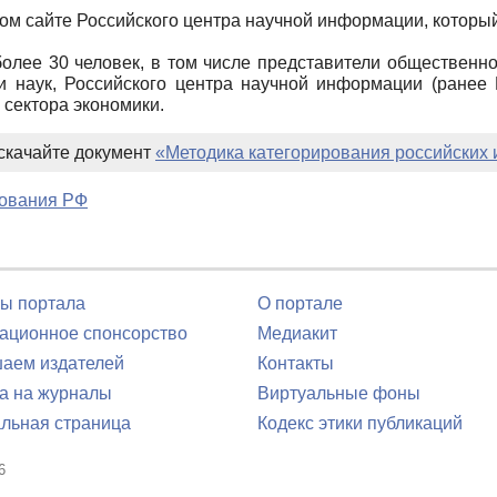
м сайте Российского центра научной информации, который
лее 30 человек, в том числе представители общественно
и наук, Российского центра научной информации (ранее
 сектора экономики.
скачайте документ
«Методика категорирования российских
зования РФ
ы портала
О портале
ционное спонсорство
Медиакит
аем издателей
Контакты
а на журналы
Виртуальные фоны
льная страница
Кодекс этики публикаций
6