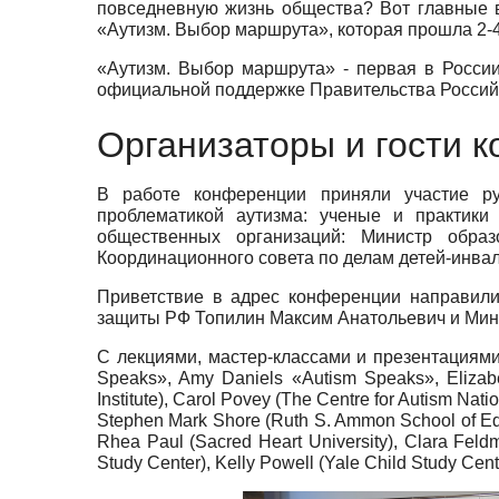
повседневную жизнь общества? Вот главные 
«Аутизм. Выбор маршрута», которая прошла 2-4
«Аутизм. Выбор маршрута» - первая в России
официальной поддержке Правительства Россий
Организаторы и гости 
В работе конференции приняли участие ру
проблематикой аутизма: ученые и практики
общественных организаций: Министр образ
Координационного совета по делам детей-инва
Приветствие в адрес конференции направили
защиты РФ Топилин Максим Анатольевич и Мин
С лекциями
,
мастер
-
классами и презентациям
Speaks», Amy Daniels «Autism Speaks», Elizabe
Institute), Carol Povey (The Centre for Autism Nati
Stephen Mark Shore (Ruth S. Ammon School of Educ
Rhea Paul (Sacred Heart University), Clara Feld
Study Center), Kelly Powell (Yale Child Study Cent