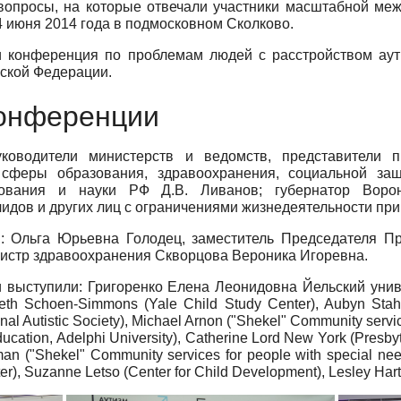
вопросы, на которые отвечали участники масштабной меж
 июня 2014 года в подмосковном Сколково.
 конференция по проблемам людей с расстройством аути
ской Федерации.
конференции
ководители министерств и ведомств, представители 
 сферы образования, здравоохранения, социальной защ
ования и науки РФ Д.В. Ливанов; губернатор Ворон
лидов и других лиц с ограничениями жизнедеятельности пр
: Ольга Юрьевна Голодец, заместитель Председателя Пр
истр здравоохранения Скворцова Вероника Игоревна.
и выступили
:
Григоренко Елена Леонидовна Йельский унив
th Schoen-Simmons (Yale Child Study Center), Aubyn Stahm
onal Autistic Society), Michael Arnon ("Shekel" Community servi
ation, Adelphi University), Catherine Lord New York (Presbyte
man ("Shekel" Community services for people with special ne
er), Suzanne Letso (Center for Child Development), Lesley Hart