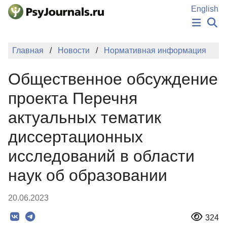
Перейти к основному содержанию
English
НОВОСТИ
Главная
Новости
Нормативная информация
ИЗДАНИЯ
АВТОРЫ
Общественное обсуждение
ПОДАТЬ РУКОПИСЬ
БАЗА ЗНАНИЙ
проекта Перечня
КЛЮЧЕВЫЕ СЛОВА
актуальных тематик
Регистрация
Вход
диссертационных
исследований в области
наук об образовании
20.06.2023
324