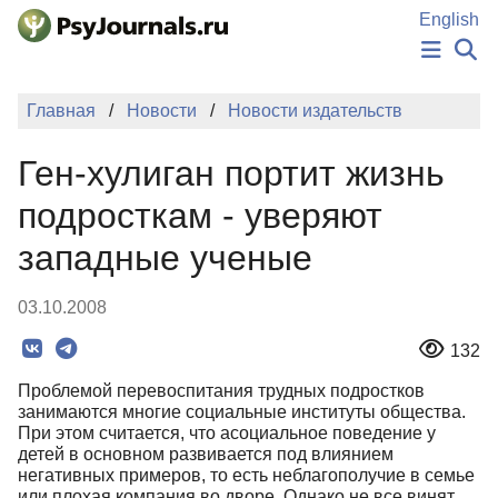
Перейти к основному содержанию
English
НОВОСТИ
Главная
Новости
Новости издательств
ИЗДАНИЯ
АВТОРЫ
Ген-хулиган портит жизнь
ПОДАТЬ РУКОПИСЬ
БАЗА ЗНАНИЙ
подросткам - уверяют
КЛЮЧЕВЫЕ СЛОВА
западные ученые
Регистрация
Вход
03.10.2008
132
Проблемой перевоспитания трудных подростков
занимаются многие социальные институты общества.
При этом считается, что асоциальное поведение у
детей в основном развивается под влиянием
негативных примеров, то есть неблагополучие в семье
или плохая компания во дворе. Однако не все винят