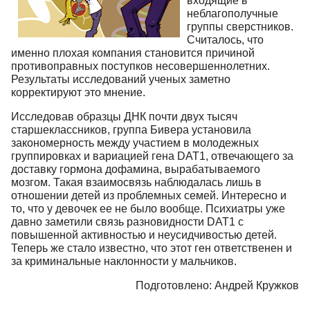
входящие в
неблагополучные
группы сверстников.
Считалось, что
именно плохая компания становится причиной
противоправных поступков несовершеннолетних.
Результаты исследований ученых заметно
корректируют это мнение.
Исследовав образцы ДНК почти двух тысяч
старшеклассников, группа Бивера установила
закономерность между участием в молодежных
группировках и вариацией гена DAT1, отвечающего за
доставку гормона дофамина, вырабатываемого
мозгом. Такая взаимосвязь наблюдалась лишь в
отношении детей из проблемных семей. Интересно и
то, что у девочек ее не было вообще. Психиатры уже
давно заметили связь разновидности DAT1 с
повышенной активностью и неусидчивостью детей.
Теперь же стало известно, что этот ген ответственен и
за криминальные наклонности у мальчиков.
Подготовлено: Андрей Кружков