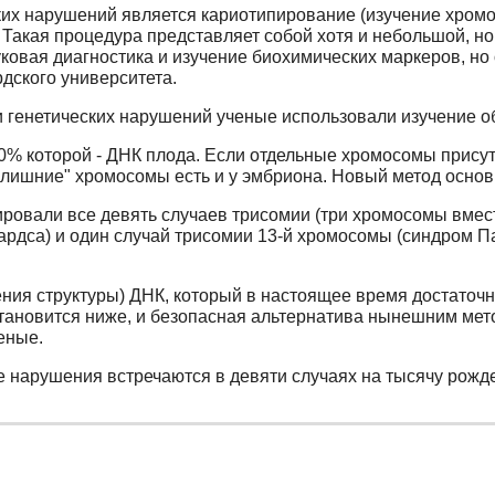
ких нарушений является кариотипирование (изучение хромо
акая процедура представляет собой хотя и небольшой, но з
уковая диагностика и изучение биохимических маркеров, но
дского университета.
и генетических нарушений ученые использовали изучение о
0% которой - ДНК плода. Если отдельные хромосомы присут
о "лишние" хромосомы есть и у эмбриона. Новый метод осно
ровали все девять случаев трисомии (три хромосомы вмест
рдса) и один случай трисомии 13-й хромосомы (синдром Па
ния структуры) ДНК, который в настоящее время достаточн
тановится ниже, и безопасная альтернатива нынешним мет
еные.
 нарушения встречаются в девяти случаях на тысячу рожден