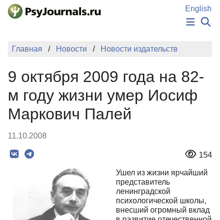
Перейти к основному содержанию
English
НОВОСТИ
Главная
Новости
Новости издательств
ИЗДАНИЯ
АВТОРЫ
9 октября 2009 года на 82-
ПОДАТЬ РУКОПИСЬ
БАЗА ЗНАНИЙ
м году жизни умер Иосиф
КЛЮЧЕВЫЕ СЛОВА
Маркович Палей
Регистрация
Вход
11.10.2008
154
Ушел из жизни ярчайший
представитель
ленинградской
психологической школы,
внесший огромный вклад
в развитие отечественной