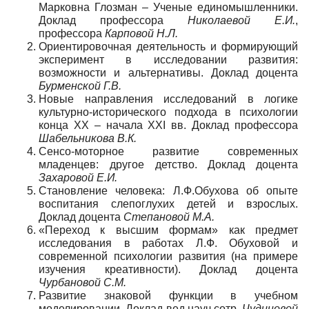
Марковна Глозман – Ученые единомышленники.
Доклад профессора
Николаевой Е.И.
,
профессора
Карповой Н.Л.
Ориентировочная деятельность и формирующий
эксперимент в исследовании развития:
возможности и альтернативы. Доклад доцента
Бурменской Г.В.
Новые направления исследований в логике
культурно-исторического подхода в психологии
конца ХХ – начала XXI вв. Доклад профессора
Шабельникова В.К.
Сенсо-моторное развитие современных
младенцев: другое детство. Доклад доцента
Захаровой Е.И.
Становление человека: Л.Ф.Обухова об опыте
воспитания слепоглухих детей и взрослых.
Доклад доцента
Степановой М.А.
«Переход к высшим формам» как предмет
исследования в работах Л.Ф. Обуховой и
современной психологии развития (на примере
изучения креативности). Доклад доцента
Чурбановой С.М.
Развитие знаковой функции в учебном
моделировании. Доклад вед.науч.сотр.
Чудиновой