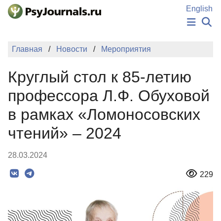
Перейти к основному содержанию
English
НОВОСТИ
Главная
Новости
Мероприятия
ИЗДАНИЯ
АВТОРЫ
Круглый стол к 85-летию
ПОДАТЬ РУКОПИСЬ
БАЗА ЗНАНИЙ
профессора Л.Ф. Обуховой
КЛЮЧЕВЫЕ СЛОВА
в рамках «Ломоносовских
Регистрация
Вход
чтений» – 2024
28.03.2024
229