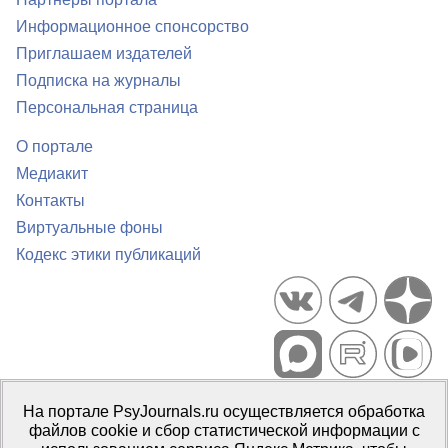
Информационное спонсорство
Приглашаем издателей
Подписка на журналы
Персональная страница
О портале
Медиакит
Контакты
Виртуальные фоны
Кодекс этики публикаций
Портал психологических изданий PsyJournals.ru, 2007–2026
На портале PsyJournals.ru осуществляется обработка
Правила использования материалов
файлов cookie и сбор статистической информации с
Свидетельство регистрации СМИ
Эл № ФС77-66447 от 14 июля