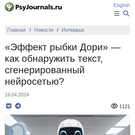
Перейти к основному содержанию
English
НОВОСТИ
Главная
Новости
Интервью
ИЗДАНИЯ
АВТОРЫ
«Эффект рыбки Дори» —
ПОДАТЬ РУКОПИСЬ
БАЗА ЗНАНИЙ
как обнаружить текст,
КЛЮЧЕВЫЕ СЛОВА
сгенерированный
Регистрация
Вход
нейросетью?
16.04.2024
1121