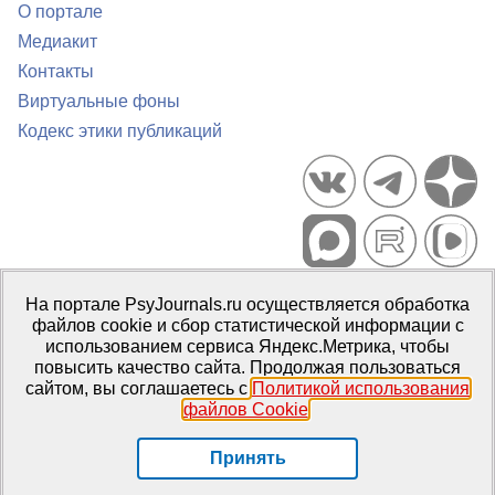
О портале
Медиакит
Контакты
Виртуальные фоны
Кодекс этики публикаций
Портал психологических изданий PsyJournals.ru, 2007–2026
На портале PsyJournals.ru осуществляется обработка
Правила использования материалов
файлов cookie и сбор статистической информации с
Свидетельство регистрации СМИ
Эл № ФС77-66447 от 14 июля
использованием сервиса Яндекс.Метрика, чтобы
2016 г.
повысить качество сайта. Продолжая пользоваться
сайтом, вы соглашаетесь с
Политикой использования
Издатель:
ФГБОУ ВО МГППУ
файлов Cookie
.
Репозиторий открытого доступа
Принять