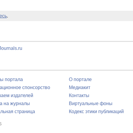
есь
.
ournals.ru
ы портала
О портале
ционное спонсорство
Медиакит
аем издателей
Контакты
а на журналы
Виртуальные фоны
льная страница
Кодекс этики публикаций
6