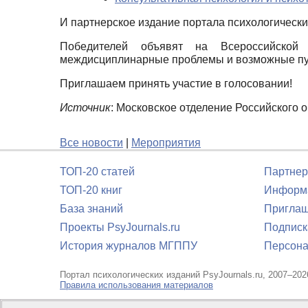
И партнерское издание портала психологическ
Победителей объявят на Всероссийской 
междисциплинарные проблемы и возможные пут
Приглашаем принять участие в голосовании!
Источник
: Московское отделение Российского 
Все новости
|
Мероприятия
ТОП-20 статей
Партнер
ТОП-20 книг
Информа
База знаний
Приглаш
Проекты PsyJournals.ru
Подписк
История журналов МГППУ
Персона
Портал психологических изданий PsyJournals.ru, 2007–202
Правила использования материалов
Свидетельство регистрации СМИ
Эл № ФС77-66447 от 14 и