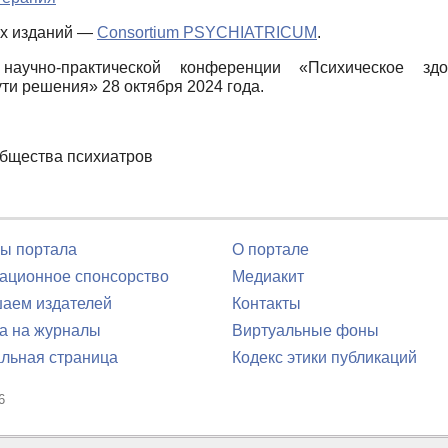
их изданий —
Consortium PSYCHIATRICUM
.
научно-практической конференции «Психическое зд
и решения» 28 октября 2024 года.
общества психиатров
ы портала
О портале
ционное спонсорство
Медиакит
аем издателей
Контакты
а на журналы
Виртуальные фоны
льная страница
Кодекс этики публикаций
6
юля 2016 г.