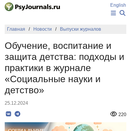
Перейти к основному содержанию
English
НОВОСТИ
Главная
Новости
Выпуски журналов
ИЗДАНИЯ
АВТОРЫ
Обучение, воспитание и
ПОДАТЬ РУКОПИСЬ
БАЗА ЗНАНИЙ
защита детства: подходы и
КЛЮЧЕВЫЕ СЛОВА
практики в журнале
Регистрация
Вход
«Социальные науки и
детство»
25.12.2024
220