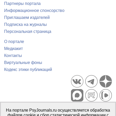
Партнеры портала
Информационное спонсорство
Приглашаем издателей
Подписка на журналы
Персональная страница
О портале
Медиакит
Контакты
Виртуальные фоны
Кодекс этики публикаций
Портал психологических изданий PsyJournals.ru, 2007–2026
На портале PsyJournals.ru осуществляется обработка
Правила использования материалов
файлов cookie и сбор статистической информации с