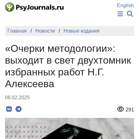
Перейти к основному содержанию
English
НОВОСТИ
Главная
Новости
Новые издания
ИЗДАНИЯ
АВТОРЫ
«Очерки методологии»:
ПОДАТЬ РУКОПИСЬ
БАЗА ЗНАНИЙ
выходит в свет двухтомник
КЛЮЧЕВЫЕ СЛОВА
избранных работ Н.Г.
Регистрация
Вход
Алексеева
06.02.2025
291