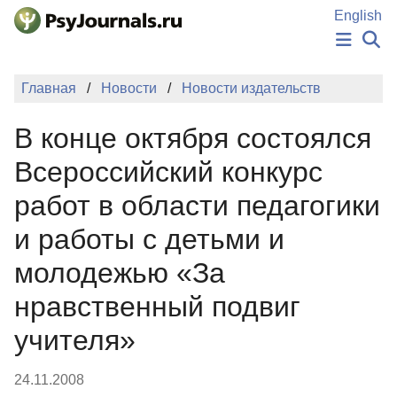
Перейти к основному содержанию
English
НОВОСТИ
Главная
Новости
Новости издательств
ИЗДАНИЯ
АВТОРЫ
В конце октября состоялся
ПОДАТЬ РУКОПИСЬ
БАЗА ЗНАНИЙ
Всероссийский конкурс
КЛЮЧЕВЫЕ СЛОВА
работ в области педагогики
Регистрация
Вход
и работы с детьми и
молодежью «За
нравственный подвиг
учителя»
24.11.2008