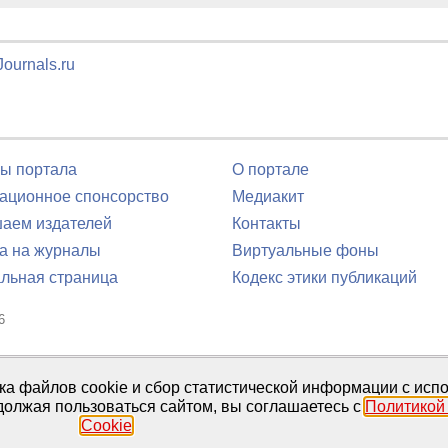
ournals.ru
ы портала
О портале
ционное спонсорство
Медиакит
аем издателей
Контакты
а на журналы
Виртуальные фоны
льная страница
Кодекс этики публикаций
6
юля 2016 г.
тка файлов cookie и сбор статистической информации с ис
должая пользоваться сайтом, вы соглашаетесь с
Политикой
Cookie
.