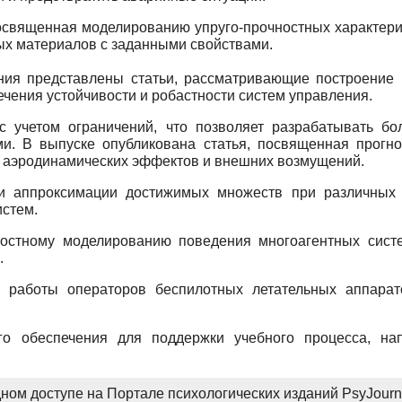
 посвященная моделированию упруго-прочностных характер
вых материалов с заданными свойствами.
ения представлены статьи, рассматривающие построение 
ечения устойчивости и робастности систем управления.
с учетом ограничений, что позволяет разрабатывать б
и. В выпуске опубликована статья, посвященная прогно
х аэродинамических эффектов и внешних возмущений.
и аппроксимации достижимых множеств при различных 
истем.
стному моделированию поведения многоагентных систе
.
й работы операторов беспилотных летательных аппарат
ого обеспечения для поддержки учебного процесса, н
ном доступе на Портале психологических изданий PsyJourna