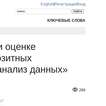
English
|
Регистрация
Вход
КЛЮЧЕВЫЕ СЛОВА
и оценке
озитных
анализ данных»
266