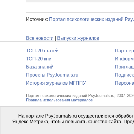
Источник:
Портал психологических изданий PsyJ
Все новости
|
Выпуски журналов
ТОП-20 статей
Партнер
ТОП-20 книг
Информа
База знаний
Приглаш
Проекты PsyJournals.ru
Подписк
История журналов МГППУ
Персона
Портал психологических изданий PsyJournals.ru, 2007–202
Правила использования материалов
Свидетельство регистрации СМИ
Эл № ФС77-66447 от 14 и
На портале PsyJournals.ru осуществляется обрабо
Издатель:
ФГБОУ ВО МГППУ
Яндекс.Метрика, чтобы повысить качество сайта. Про
Репозиторий открытого доступа