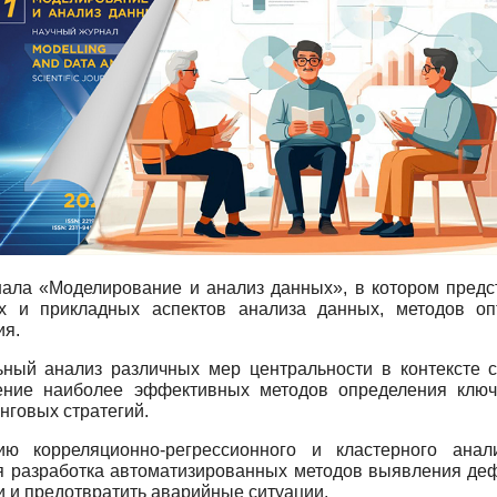
ла «Моделирование и анализ данных», в котором предст
х и прикладных аспектов анализа данных, методов оп
ия.
ьный анализ различных мер центральности в контексте с
ение наиболее эффективных методов определения ключ
нговых стратегий.
ю корреляционно-регрессионного и кластерного анал
я разработка автоматизированных методов выявления деф
и и предотвратить аварийные ситуации.