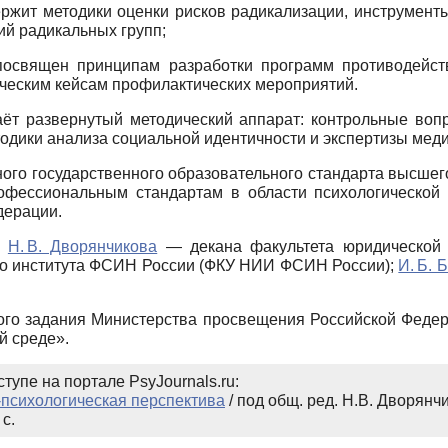
ржит методики оценки рисков радикализации, инструмент
ий радикальных групп;
посвящен принципам разработки программ противодейств
ческим кейсам профилактических мероприятий.
ёт развернутый методический аппарат: контрольные вопр
одики анализа социальной идентичности и экспертизы мед
ого государственного образовательного стандарта высшег
рофессиональным стандартам в области психологической 
дерации.
:
Н. В. Дворянчикова
— декана факультета юридической
ого института ФСИН России (ФКУ НИИ ФСИН России);
И. Б. 
ого задания Министерства просвещения Российской Федер
й среде».
тупе на портале PsyJournals.ru:
-психологическая перспектива
/ под общ. ред. Н.В. Дворянч
с.