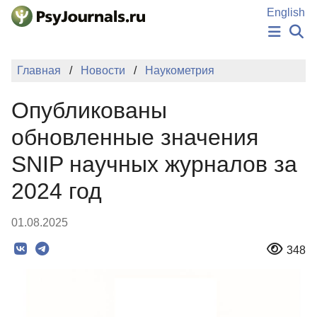
Перейти к основному содержанию
English
НОВОСТИ
Главная
Новости
Наукометрия
ИЗДАНИЯ
АВТОРЫ
Опубликованы
ПОДАТЬ РУКОПИСЬ
БАЗА ЗНАНИЙ
обновленные значения
КЛЮЧЕВЫЕ СЛОВА
SNIP научных журналов за
Регистрация
Вход
2024 год
01.08.2025
348