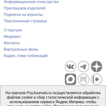
Информационное спонсорство
Приглашаем издателей
Подписка на журналы
Персональная страница
О портале
Медиакит
Контакты
Виртуальные фоны
Кодекс этики публикаций
Портал психологических изданий PsyJournals.ru, 2007–2026
На портале PsyJournals.ru осуществляется обработка
Правила использования материалов
файлов cookie и сбор статистической информации с
Свидетельство регистрации СМИ
Эл № ФС77-66447 от 14 июля
использованием сервиса Яндекс.Метрика, чтобы
2016 г.