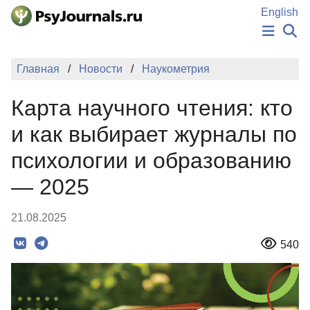
Перейти к основному содержанию
English
НОВОСТИ
Главная
Новости
Наукометрия
ИЗДАНИЯ
АВТОРЫ
Карта научного чтения: кто
ПОДАТЬ РУКОПИСЬ
БАЗА ЗНАНИЙ
и как выбирает журналы по
КЛЮЧЕВЫЕ СЛОВА
психологии и образованию
Регистрация
Вход
— 2025
21.08.2025
540