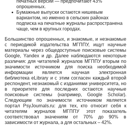
печатных версий — предпочитают 43%
опрошенных.
Бумажные выпуски остаются нишевым
вариантом, но именно в сельских районах
подписка на печатные журналы распространена
чаще, чем в крупных городах.
Большинство опрошенных, и знакомые, и незнакомые
с периодикой издательства МГППУ, ищут научные
материалы через общедоступные поисковые системы
Google, Yandex и др. Далее наблюдаются некоторые
различия: для читателей журналов МГППУ вторым по
значимости источником для поиска необходимой
информации является научная электронная
библиотека eLibrary и с этим согласен каждый второй
респондент, незнакомый с изданиями университета, но
в приоритете для последних остаются научные
поисковые системы (например, Google Scholar).
Следующим по значимости источником является
портал PsyJournals.ru: для тех, кто относит себя к
читателям журналов МГППУ этот показатель
соответствовал значениям от 70% до 90% в
зависимости от журнала, а для остальных – 42%.