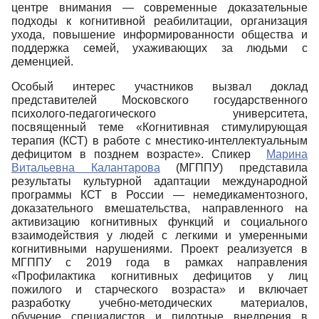
центре внимания — современные доказательные
подходы к когнитивной реабилитации, организация
ухода, повышение информированности общества и
поддержка семей, ухаживающих за людьми с
деменцией.
Особый интерес участников вызвал доклад
представителей Московского государственного
психолого-педагогического университета,
посвященный теме «Когнитивная стимулирующая
терапия (КСТ) в работе с мнестико-интеллектуальным
дефицитом в позднем возрасте». Спикер
Марина
Витальевна Калантарова
(МГППУ) представила
результаты культурной адаптации международной
программы КСТ в России — немедикаментозного,
доказательного вмешательства, направленного на
активизацию когнитивных функций и социального
взаимодействия у людей с легкими и умеренными
когнитивными нарушениями. Проект реализуется в
МГППУ с 2019 года в рамках направления
«Профилактика когнитивных дефицитов у лиц
пожилого и старческого возраста» и включает
разработку учебно-методических материалов,
обучение специалистов и пилотные внедрения в