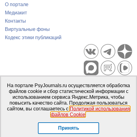
О портале
Медиакит
Контакты
Виртуальные фоны
Кодекс этики публикаций
Портал психологических изданий PsyJournals.ru, 2007–2026
На портале PsyJournals.ru осуществляется обработка
Правила использования материалов
файлов cookie и сбор статистической информации с
Свидетельство регистрации СМИ
Эл № ФС77-66447 от 14 июля
использованием сервиса Яндекс.Метрика, чтобы
2016 г.
повысить качество сайта. Продолжая пользоваться
сайтом, вы соглашаетесь с
Политикой использования
Издатель:
ФГБОУ ВО МГППУ
файлов Cookie
.
Репозиторий открытого доступа
Принять