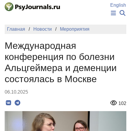
Перейти к основному содержанию
English
НОВОСТИ
Главная
Новости
Мероприятия
ИЗДАНИЯ
АВТОРЫ
Международная
ПОДАТЬ РУКОПИСЬ
БАЗА ЗНАНИЙ
конференция по болезни
КЛЮЧЕВЫЕ СЛОВА
Альцгеймера и деменции
Регистрация
Вход
состоялась в Москве
06.10.2025
102