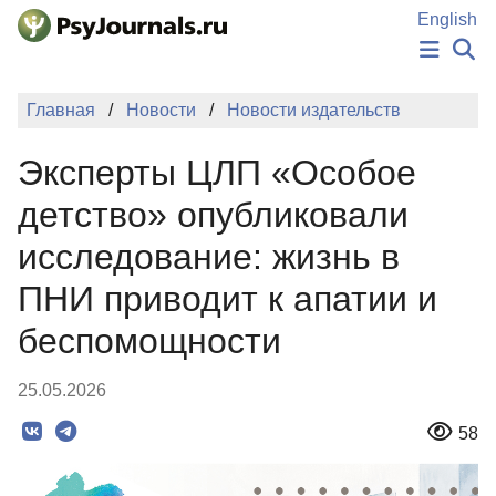
Перейти к основному содержанию
English
НОВОСТИ
Главная
Новости
Новости издательств
ИЗДАНИЯ
АВТОРЫ
Эксперты ЦЛП «Особое
ПОДАТЬ РУКОПИСЬ
БАЗА ЗНАНИЙ
детство» опубликовали
КЛЮЧЕВЫЕ СЛОВА
исследование: жизнь в
Регистрация
Вход
ПНИ приводит к апатии и
беспомощности
25.05.2026
58