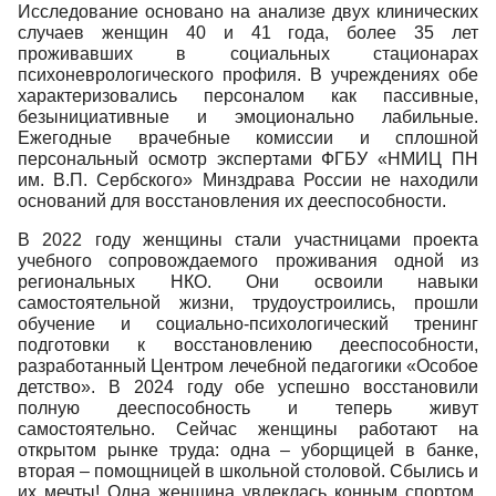
Исследование основано на анализе двух клинических
случаев женщин 40 и 41 года, более 35 лет
проживавших в социальных стационарах
психоневрологического профиля. В учреждениях обе
характеризовались персоналом как пассивные,
безынициативные и эмоционально лабильные.
Ежегодные врачебные комиссии и сплошной
персональный
осмотр эксперт
ами
ФГБУ «НМИЦ ПН
им. В.П. Сербского» Минздрава России не находили
оснований для восстановления их дееспособности.
В 2022 году женщины стали участницами проекта
учебного сопровождаемого проживания
одной из
региональных НКО
. Они освоили навыки
самостоятельной жизни, трудоустроились, прошли
обучение и социально-психологический тренинг
подготовки к восстановлению дееспособности,
разработанный Центром лечебной педагогики «Особое
детство»
. В 2024 году обе успешно восстановили
полную дееспособность и теперь живут
самостоятельно.
Сейчас женщины работают на
открытом рынке труда: одна – уборщицей в банке,
вторая – помощницей в школьной столовой. Сбылись и
их мечты! Одна женщина увлеклась конным спортом,