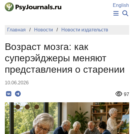
Перейти к основному содержанию
English
НОВОСТИ
Главная
Новости
Новости издательств
ИЗДАНИЯ
АВТОРЫ
Возраст мозга: как
ПОДАТЬ РУКОПИСЬ
БАЗА ЗНАНИЙ
суперэйджеры меняют
КЛЮЧЕВЫЕ СЛОВА
представления о старении
Регистрация
Вход
10.06.2026
97