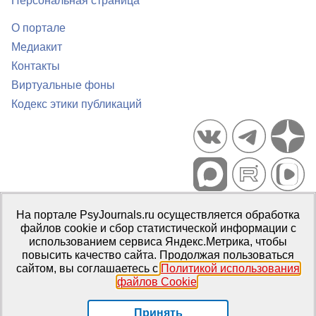
Персональная страница
О портале
Медиакит
Контакты
Виртуальные фоны
Кодекс этики публикаций
Портал психологических изданий PsyJournals.ru, 2007–2026
На портале PsyJournals.ru осуществляется обработка
Правила использования материалов
файлов cookie и сбор статистической информации с
Свидетельство регистрации СМИ
Эл № ФС77-66447 от 14 июля
использованием сервиса Яндекс.Метрика, чтобы
2016 г.
повысить качество сайта. Продолжая пользоваться
сайтом, вы соглашаетесь с
Политикой использования
Издатель:
ФГБОУ ВО МГППУ
файлов Cookie
.
Репозиторий открытого доступа
Принять