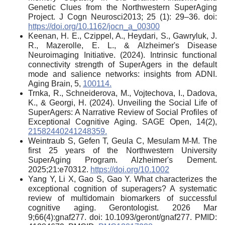
Genetic Clues from the Northwestern SuperAging
Project. J Cogn Neurosci2013; 25 (1): 29–36. doi:
https://doi.org/10.1162/jocn_a_00300
Keenan, H. E., Czippel, A., Heydari, S., Gawryluk, J.
R., Mazerolle, E. L., & Alzheimer's Disease
Neuroimaging Initiative. (2024). Intrinsic functional
connectivity strength of SuperAgers in the default
mode and salience networks: insights from ADNI.
Aging Brain, 5,
100114.
Trnka, R., Schneiderova, M., Vojtechova, I., Dadova,
K., & Georgi, H. (2024). Unveiling the Social Life of
SuperAgers: A Narrative Review of Social Profiles of
Exceptional Cognitive Aging. SAGE Open, 14(2),
21582440241248359.
Weintraub S, Gefen T, Geula C, Mesulam M-M. The
first 25 years of the Northwestern University
SuperAging Program. Alzheimer's Dement.
2025;21:e70312.
https://doi.org/10.1002
Yang Y, Li X, Gao S, Gao Y. What characterizes the
exceptional cognition of superagers? A systematic
review of multidomain biomarkers of successful
cognitive aging. Gerontologist. 2026 Mar
9;66(4):gnaf277. doi: 10.1093/geront/gnaf277. PMID: