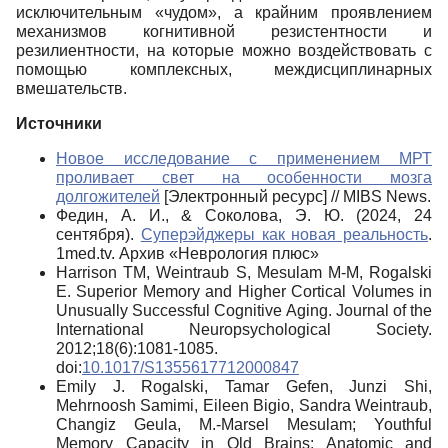
исключительным «чудом», а крайним проявлением
механизмов когнитивной резистентности и
резилиентности, на которые можно воздействовать с
помощью комплексных, междисциплинарных
вмешательств.
Источники
Новое исследование с применением МРТ
проливает свет на особенности мозга
долгожителей
[Электронный ресурс] // MIBS News.
Федин, А. И., & Соколова, Э. Ю. (2024, 24
сентября).
Суперэйджеры как новая реальность
.
1med.tv. Архив «Неврология плюс»
Harrison TM, Weintraub S, Mesulam M-M, Rogalski
E. Superior Memory and Higher Cortical Volumes in
Unusually Successful Cognitive Aging. Journal of the
International Neuropsychological Society.
2012;18(6):1081-1085.
doi:
10.1017/S1355617712000847
Emily J. Rogalski, Tamar Gefen, Junzi Shi,
Mehrnoosh Samimi, Eileen Bigio, Sandra Weintraub,
Changiz Geula, M.-Marsel Mesulam; Youthful
Memory Capacity in Old Brains: Anatomic and