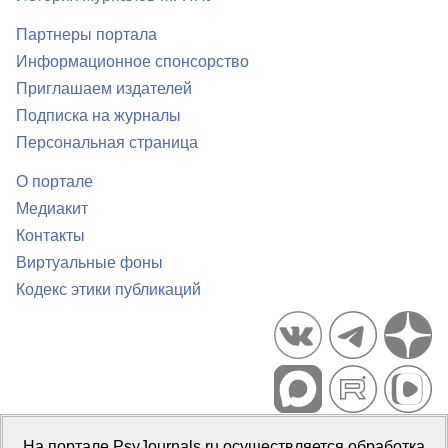
Партнеры портала
Информационное спонсорство
Приглашаем издателей
Подписка на журналы
Персональная страница
О портале
Медиакит
Контакты
Виртуальные фоны
Кодекс этики публикаций
Портал психологических изданий PsyJournals.ru, 2007–2026
На портале PsyJournals.ru осуществляется обработка