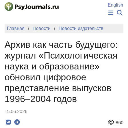
Перейти к основному содержанию
English
НОВОСТИ
Главная
Новости
Новости издательств
ИЗДАНИЯ
АВТОРЫ
Архив как часть будущего:
ПОДАТЬ РУКОПИСЬ
БАЗА ЗНАНИЙ
журнал «Психологическая
КЛЮЧЕВЫЕ СЛОВА
наука и образование»
Регистрация
Вход
обновил цифровое
представление выпусков
1996–2004 годов
15.06.2026
860