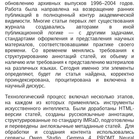
обновлению архивных выпусков 1996–2004 годов.
Работа была направлена на возвращение ранних
публикаций в полноценный контур академической
видимости. Многие статьи первых лет существования
журнала создавались авторами в иной
публикационной логике — с другими задачами,
стандартами оформления и представления научных
материалов, соответствовавшими практике своего
времени. Со временем менялись требования к
структурированию аннотаций статей, их объему и
наличию или требования к представлению материалов
на различных языках. Сегодня именно эти элементы
определяют, будет ли статья найдена, корректно
проиндексирована, процитирована и включена в
научный дискурс.
Технологический процесс включал несколько этапов,
на каждом из которых применялись инструменты
искусственного интеллекта. Были доработаны HTML-
версии статей, созданы русскоязычные аннотации,
структурированные по стандарту IMRaD, подготовлены
и переведены англоязычные метаданные статей. Для
обработки и создания контента использовались
сервисы Qwen Studio, Gemma 4, PROMT Neural