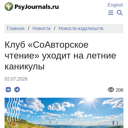
Перейти к основному содержанию
English
НОВОСТИ
Главная
Новости
Новости издательств
ИЗДАНИЯ
АВТОРЫ
Клуб «СоАвторское
ПОДАТЬ РУКОПИСЬ
БАЗА ЗНАНИЙ
чтение» уходит на летние
КЛЮЧЕВЫЕ СЛОВА
каникулы
Регистрация
Вход
02.07.2026
206