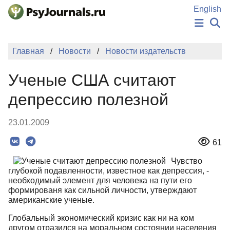
Перейти к основному содержанию
English
НОВОСТИ
Главная
Новости
Новости издательств
ИЗДАНИЯ
АВТОРЫ
Ученые США считают
ПОДАТЬ РУКОПИСЬ
БАЗА ЗНАНИЙ
депрессию полезной
КЛЮЧЕВЫЕ СЛОВА
Регистрация
Вход
23.01.2009
61
Чувство
глубокой подавленности, известное как депрессия, -
необходимый элемент для человека на пути его
формированя как сильной личности, утверждают
американские ученые.
Глобальный экономический кризис как ни на ком
другом отразился на моральном состоянии населения