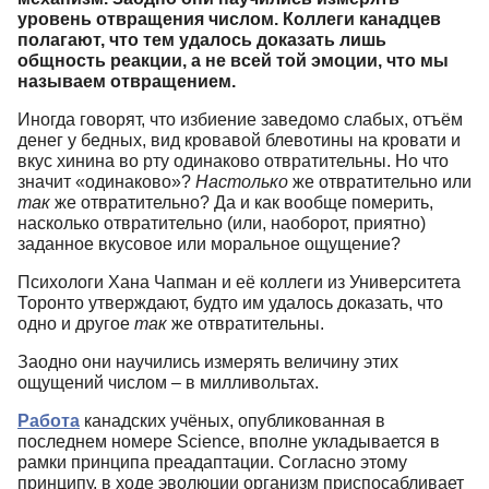
уровень отвращения числом. Коллеги канадцев
полагают, что тем удалось доказать лишь
общность реакции, а не всей той эмоции, что мы
называем отвращением.
Иногда говорят, что избиение заведомо слабых, отъём
денег у бедных, вид кровавой блевотины на кровати и
вкус хинина во рту одинаково отвратительны. Но что
значит
«
одинаково»?
Настолько
же отвратительно или
так
же отвратительно? Да и как вообще померить,
насколько отвратительно
(
или, наоборот, приятно)
заданное вкусовое или моральное ощущение?
Психологи Хана Чапман и её коллеги из Университета
Торонто утверждают, будто им удалось доказать, что
одно и другое
так
же отвратительны.
Заодно они научились измерять величину этих
ощущений числом – в милливольтах.
Работа
канадских учёных, опубликованная в
последнем номере Science, вполне укладывается в
рамки принципа преадаптации. Согласно этому
принципу, в ходе эволюции организм приспосабливает