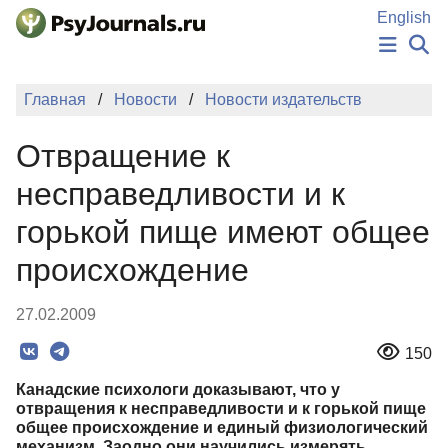
Перейти к основному содержанию
English
НОВОСТИ
Главная
Новости
Новости издательств
ИЗДАНИЯ
АВТОРЫ
Отвращение к
ПОДАТЬ РУКОПИСЬ
БАЗА ЗНАНИЙ
несправедливости и к
КЛЮЧЕВЫЕ СЛОВА
горькой пище имеют общее
Регистрация
Вход
происхождение
27.02.2009
150
Канадские психологи доказывают, что у
отвращения к несправедливости и к горькой пище
общее происхождение и единый физиологический
механизм. Заодно они научились измерять