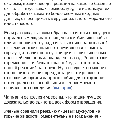
системы, возникшие для реакции на какие-то базовые
сигналы – вкус, запах, температуру, – и использует их
для обработки каких-то более сложных входных
данных, относящихся к миру социального, морального
или этического.
Если рассуждать таким образом, то истоки присущего
нормальным людям отвращения к избиению слабых
или мошенничеству надо искать в пищеварительной
системе морских полипов, научившихся изрыгать
горькую, а значит, опасную пищу из своих кишечных
полостей ещё полмиллиарда лет назад. Ровно то же
стремление – избежать опасной еды – стоит и за
нашей реакцией на горечь. Ну а позднее, по мнению
сторонников теории преадаптации, эту реакцию
отторжения организм приспособил для отторжения
потенциально опасной пищи и неприемлемого
социального поведения (
см. врез
).
Чапман и её коллеги уверены, что нашли лучшее
доказательство единства всех форм отвращения.
Учёные сравнили реакцию лицевых мускулов на
горькие жидкости, омерзительные изображения и