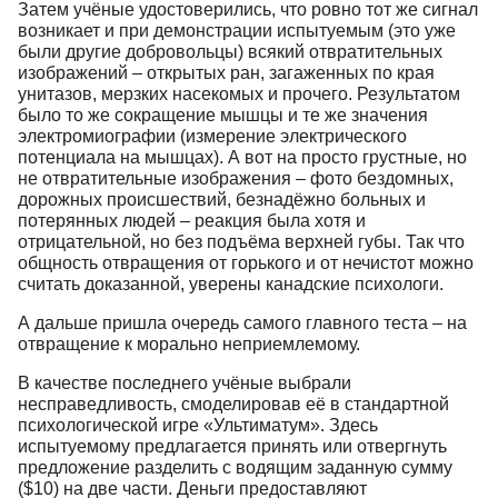
Затем учёные удостоверились, что ровно тот же сигнал
возникает и при демонстрации испытуемым (это уже
были другие добровольцы) всякий отвратительных
изображений – открытых ран, загаженных по края
унитазов, мерзких насекомых и прочего. Результатом
было то же сокращение мышцы и те же значения
электромиографии (измерение электрического
потенциала на мышцах). А вот на просто грустные, но
не отвратительные изображения – фото бездомных,
дорожных происшествий, безнадёжно больных и
потерянных людей – реакция была хотя и
отрицательной, но без подъёма верхней губы. Так что
общность отвращения от горького и от нечистот можно
считать доказанной, уверены канадские психологи.
А дальше пришла очередь самого главного теста – на
отвращение к морально неприемлемому.
В качестве последнего учёные выбрали
несправедливость, смоделировав её в стандартной
психологической игре «Ультиматум». Здесь
испытуемому предлагается принять или отвергнуть
предложение разделить с водящим заданную сумму
($10) на две части. Деньги предоставляют