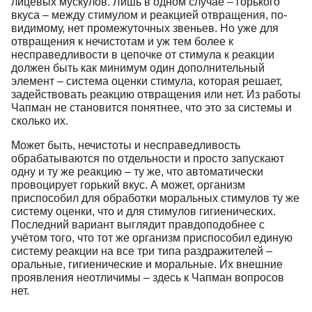
лицевых мускулов. Лишь в одном случае – горького
вкуса – между стимулом и реакцией отвращения, по-
видимому, нет промежуточных звеньев. Но уже для
отвращения к нечистотам и уж тем более к
несправедливости в цепочке от стимула к реакции
должен быть как минимум один дополнительный
элемент – система оценки стимула, которая решает,
задействовать реакцию отвращения или нет. Из работы
Чапман не становится понятнее, что это за системы и
сколько их.
Может быть, нечистоты и несправедливость
обрабатываются по отдельности и просто запускают
одну и ту же реакцию – ту же, что автоматически
провоцирует горький вкус. А может, организм
приспособил для обработки моральных стимулов ту же
систему оценки, что и для стимулов гигиенических.
Последний вариант выглядит правдоподобнее с
учётом того, что тот же организм приспособил единую
систему реакции на все три типа раздражителей –
оральные, гигиенические и моральные. Их внешние
проявления неотличимы – здесь к Чапман вопросов
нет.