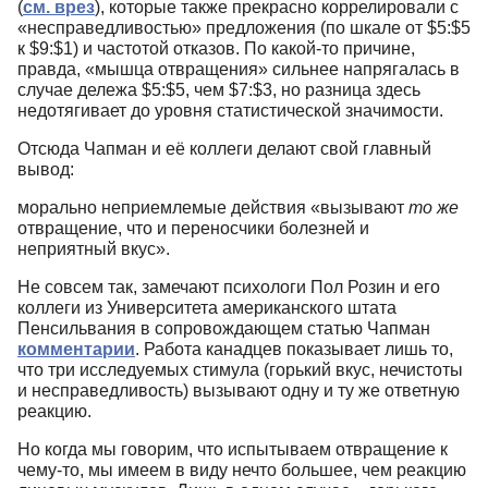
(
см. врез
), которые также прекрасно коррелировали с
«несправедливостью» предложения (по шкале от $5:$5
к $9:$1) и частотой отказов. По какой-то причине,
правда, «мышца отвращения» сильнее напрягалась в
случае дележа $5:$5, чем $7:$3, но разница здесь
недотягивает до уровня статистической значимости.
Отсюда Чапман и её коллеги делают свой главный
вывод:
морально неприемлемые действия «вызывают
то же
отвращение, что и переносчики болезней и
неприятный вкус».
Не совсем так, замечают психологи Пол Розин и его
коллеги из Университета американского штата
Пенсильвания в сопровождающем статью Чапман
комментарии
. Работа канадцев показывает лишь то,
что три исследуемых стимула (горький вкус, нечистоты
и несправедливость) вызывают одну и ту же ответную
реакцию.
Но когда мы говорим, что испытываем отвращение к
чему-то, мы имеем в виду нечто большее, чем реакцию