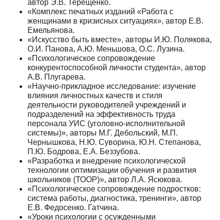
автор Э.В. Терещенко.
«Комплекс печатных изданий «Работа с
женщинами в кризисных ситуациях», автор Е.В.
Емельянова.
«Искусство быть вместе», авторы И.Ю. Полякова,
О.И. Панова, А.Ю. Меньшова, О.С. Лузина.
«Психологическое сопровождение
конкурентоспособной личности студента», автор
А.В. Плугарева.
«Научно-прикладное исследование: изучение
влияния личностных качеств и стиля
деятельности руководителей учреждений и
подразделений на эффективность труда
персонала УИС (уголовно-исполнительной
системы)», авторы М.Г. Дебольский, М.П.
Чернышкова, Н.Ю. Суворина, Ю.Н. Степанова,
П.Ю. Бодрова, Е.А. Беззубова.
«Разработка и внедрение психологической
технологии оптимизации обучения и развития
школьников (ТООР)», автор Л.А. Ясюкова.
«Психологическое сопровождение подростков:
система работы, диагностика, тренинги», автор
Е.В. Федосенко. Гатчина.
«Уроки психологии с осужденными