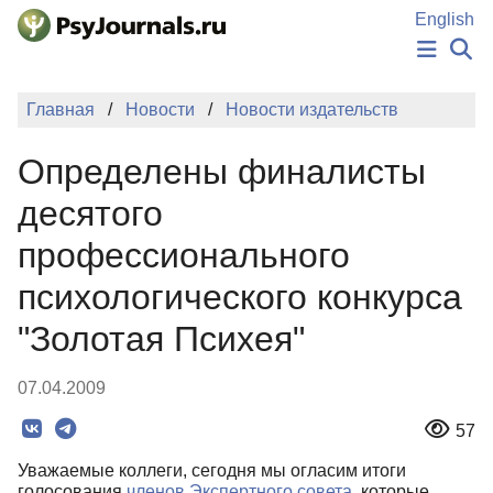
Перейти к основному содержанию
English
НОВОСТИ
Главная
Новости
Новости издательств
ИЗДАНИЯ
АВТОРЫ
Определены финалисты
ПОДАТЬ РУКОПИСЬ
БАЗА ЗНАНИЙ
десятого
КЛЮЧЕВЫЕ СЛОВА
профессионального
Регистрация
Вход
психологического конкурса
"Золотая Психея"
07.04.2009
57
Уважаемые коллеги, сегодня мы огласим итоги
голосования
членов Экспертного совета
, которые