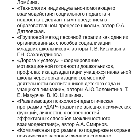
Ломбина.
«Технология индивидуально-помогающего
взаимодействия социального педагога и
подростка с девиантным поведением в
образовательном процессе школы», автор О.А.
Дятловская.
«Групповой метод песочной терапии как один из
организованных способов социализации
младших школьников», авторы Г. В. Кислицына,
Г.Н. Сахабутдинова.
«Дорога к успеху» - формирование
мотивационной готовности дошкольников,
профилактика дезадаптации учащихся начальной
школы через организацию совместной
деятельности воспитанников детского сада и
учащихся гимназии», авторы А.Ю.Волокитина, Т.
Е. Мазурчак, В. Ю. Шишкина.
«Развивающая психолого-педагогическая
программа «ДАР» (развитие высших психических
функций, личностных особенностей,
эффективных способов межличностного
взаимодействия)», автор А.А. Смирнов.
«Комплексная программа по поддержке и охране
психического здоровья женщин среднего