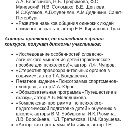
А.А. Березников, Н.Б. Трофимова, Ф.С.
Маневский, Н.В. Соломахо, В.Е. Щеглова,
И.С.Кулаков, А.В.Фувенлян, А.М.Дединкин. Санкт-
Петербург.
«Развитие навыков общения одиноких людей
пожилого возраста», автор Е.Н. Кириллова. Тула.
Авторы проектов, не вышедших в финал
конкурса, получат дипломы участников:
«Исследование особенностей словесно-
логического мышления детей (практическое
пособие для психологов)», автор Л.Ф. Чупров.
«Стереотип правоохранительных органов в
социуме», автор Т.А. Бондаренко.
Печатное издание «Психограмма спортсменов-
пловцов», автор И.А. Юров.
«Образовательная программа «Путешествие в
сказку», автор А.В. Молоднякова.
«Комплексная программа по психолого-
педагогической подготовке детей к обучению в
школе», авторы В.М. Бабушкина, И.К. Рюмина,
Л.В. Воробьева, Н.Л. Третьякова, Н.М. Карушева.
«Авторская программа «Читайка», автор Т.Н.