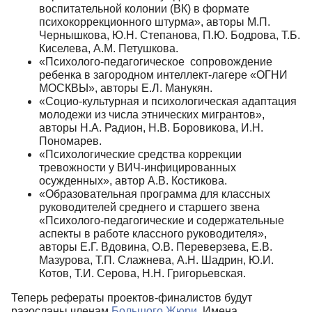
воспитательной колонии (ВК) в формате
психокоррекционного штурма», авторы М.П.
Чернышкова, Ю.Н. Степанова, П.Ю. Бодрова, Т.Б.
Киселева, А.М. Петушкова.
«Психолого-педагогическое сопровождение
ребенка в загородном интеллект-лагере «ОГНИ
МОСКВЫ», авторы Е.Л. Манукян.
«Социо-культурная и психологическая адаптация
молодежи из числа этнических мигрантов»,
авторы Н.А. Радион, Н.В. Боровикова, И.Н.
Пономарев.
«Психологические средства коррекции
тревожности у ВИЧ-инфицированных
осужденных», автор А.В. Костикова.
«Образовательная программа для классных
руководителей среднего и старшего звена
«Психолого-педагогические и содержательные
аспекты в работе классного руководителя»,
авторы Е.Г. Вдовина, О.В. Переверзева, Е.В.
Мазурова, Т.П. Слажнева, А.Н. Шадрин, Ю.И.
Котов, Т.И. Серова, Н.Н. Григорьевская.
Теперь рефераты проектов-финалистов будут
разосланы членам
Большого Жюри
. Имена