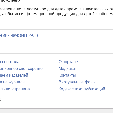
 поколения.
елевещания в доступное для детей время в значительных о
а объемы информационной продукции для детей крайне малы
демии наук (ИП РАН)
ы портала
О портале
ционное спонсорство
Медиакит
аем издателей
Контакты
а на журналы
Виртуальные фоны
льная страница
Кодекс этики публикаций
6
юля 2016 г.