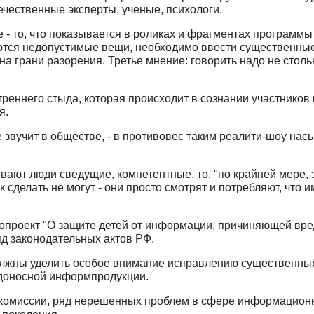
чественные эксперты, ученые, психологи.
- то, что показывается в роликах и фрагментах программы 
аются недопустимые вещи, необходимо ввести существенны
на грани разорения. Третье мнение: говорить надо не стольк
треннего стыда, которая происходит в сознании участников
я.
е звучит в обществе, - в противовес таким реалити-шоу н
вают люди сведущие, компетентные, то, "по крайней мере, 
 сделать не могут - они просто смотрят и потребляют, что 
опроект "О защите детей от информации, причиняющей вред
яд законодательных актов РФ.
должны уделить особое внимание исправлению существенных
едоносной информпродукции.
омиссии, ряд нерешенных проблем в сфере информационно