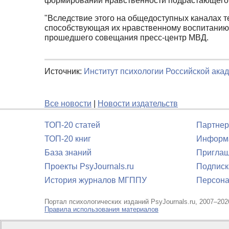
формировании нравственности подрастающего
"Вследствие этого на общедоступных каналах т
способствующая их нравственному воспитанию, 
прошедшего совещания пресс-центр МВД.
Источник:
Институт психологии Российской ака
Все новости
|
Новости издательств
ТОП-20 статей
Партнер
ТОП-20 книг
Информа
База знаний
Приглаш
Проекты PsyJournals.ru
Подписк
История журналов МГППУ
Персона
Портал психологических изданий PsyJournals.ru, 2007–202
Правила использования материалов
Свидетельство регистрации СМИ
Эл № ФС77-66447 от 14 и