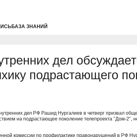
ПИСЬ
БАЗА ЗНАНИЙ
утренних дел обсуждает
ихику подрастающего по
утренних дел РФ Рашид Нургалиев в четверг призвал общес
ствием на подрастающее поколение телепроекта "Дом-2", н
венной комиссии по профилактике правонарушений в РФ Нур