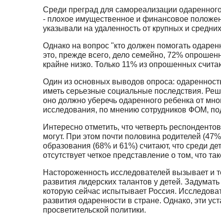
Среди преград для самореализации одаренного 
- плохое имущественное и финансовое положени
указывали на удаленность от крупных и средни
Однако на вопрос "кто должен помогать одаре
это, прежде всего, дело семейно, 72% опроше
крайне низко. Только 11% из опрошенных счита
Один из основных выводов опроса: одаренность
иметь серьезные социальные последствия. Реше
оно должно уберечь одаренного ребенка от мн
исследования, по мнению сотрудников ФОМ, по
Интересно отметить, что четверть респонденто
могут. При этом почти половина родителей (47%
образования (68% и 61%) считают, что среди де
отсутствует четкое представление о том, что та
Настороженность исследователей вызывает и т
развития лидерских талантов у детей. Задумать
которую сейчас испытывает Россия. Исследова
развития одаренности в стране. Однако, эти у
просветительской политики.