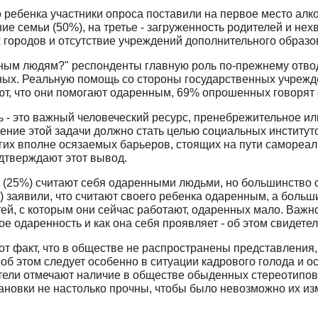
ребенка участники опроса поставили на первое место алко
е семьи (50%), на третье - загруженность родителей и не
х городов и отсутствие учреждений дополнительного образо
нным людям?" респонденты главную роль по-прежнему отвод
нных. Реальную помощь со стороны государственных учреж
ют, что они помогают одаренным, 69% опрошенных говорят 
 - это важный человеческий ресурс, пренебрежительное и
ние этой задачи должно стать целью социальных институто
огих вполне осязаемых барьеров, стоящих на пути самореа
дтверждают этот вывод.
в (25%) считают себя одаренными людьми, но большинство о
) заявили, что считают своего ребенка одаренным, а боль
тей, с которым они сейчас работают, одаренных мало. Важно
кое одаренность и как она себя проявляет - об этом свидете
от факт, что в обществе не распространены представления
 об этом следует особенно в ситуации кадрового голода и 
тели отмечают наличие в обществе обыденных стереотипов 
становки не настолько прочны, чтобы было невозможно их и