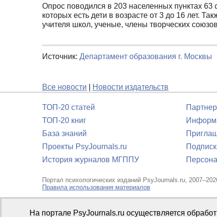
Опрос поводился в 203 населенных пунктах 63 
которых есть дети в возрасте от 3 до 16 лет. 
учителя школ, ученые, члены творческих союзо
Источник:
Департамент образования г. Москвы
Все новости
|
Новости издательств
ТОП-20 статей
Партнер
ТОП-20 книг
Информа
База знаний
Приглаш
Проекты PsyJournals.ru
Подписк
История журналов МГППУ
Персона
Портал психологических изданий PsyJournals.ru, 2007–202
Правила использования материалов
Свидетельство регистрации СМИ
Эл № ФС77-66447 от 14 и
На портале PsyJournals.ru осуществляется обрабо
Издатель:
ФГБОУ ВО МГППУ