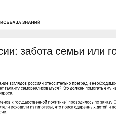
ПИСЬ
БАЗА ЗНАНИЙ
ии: забота семьи или г
ние взглядов россиян относительно преград и необходимос
т таланту самореализоваться? Кто должен помогать ему на 
опроса.
менов к государственной политике" проводилось по заказу
тели исходили из гипотезы, что поиск одаренных детей и п
сии.