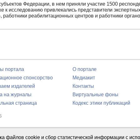
субъектов Федерации, в нем приняли участие 1500 респонде
Также к исследованию привлекались представители экспертн
в, работники реабилитационных центров и работники орган
ы портала
О портале
ционное спонсорство
Медиакит
аем издателей
Контакты
а на журналы
Виртуальные фоны
льная страница
Кодекс этики публикаций
6
юля 2016 г.
тка файлов cookie и сбор статистической информации с ис