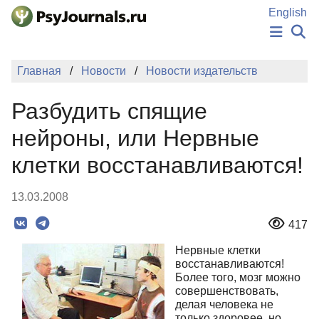
Перейти к основному содержанию
English
НОВОСТИ
Главная
Новости
Новости издательств
ИЗДАНИЯ
АВТОРЫ
Разбудить спящие
ПОДАТЬ РУКОПИСЬ
БАЗА ЗНАНИЙ
нейроны, или Нервные
КЛЮЧЕВЫЕ СЛОВА
клетки восстанавливаются!
Регистрация
Вход
13.03.2008
417
Нервные клетки
восстанавливаются!
Более того, мозг можно
совершенствовать,
делая человека не
только здоровее, но