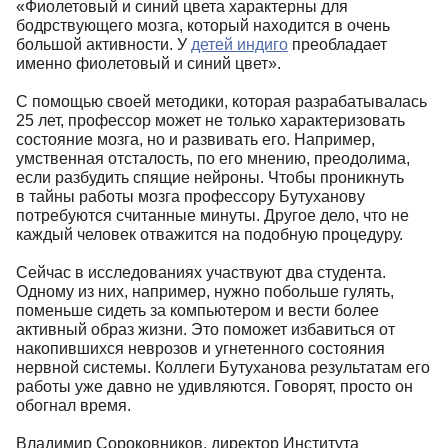
«Фиолетовый и синий цвета характерны для
бодрствующего мозга, который находится в очень
большой активности. У
детей индиго
преобладает
именно фиолетовый и синий цвет».
С помощью своей методики, которая разрабатывалась
25 лет, профессор может не только характеризовать
состояние мозга, но и развивать его. Например,
умственная отсталость, по его мнению, преодолима,
если разбудить спящие нейроны. Чтобы проникнуть
в тайны работы мозга профессору Бутуханову
потребуются считанные минуты. Другое дело, что не
каждый человек отважится на подобную процедуру.
Сейчас в исследованиях участвуют два студента.
Одному из них, например, нужно побольше гулять,
поменьше сидеть за компьютером и вести более
активный образ жизни. Это поможет избавиться от
накопившихся неврозов и угнетенного состояния
нервной системы. Коллеги Бутуханова результатам его
работы уже давно не удивляются. Говорят, просто он
обогнал время.
Владимир Сороковников, директор Института