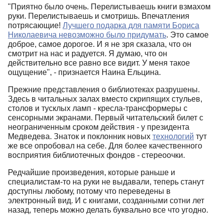
"Приятно было очень. Перелистываешь книги взмахом
руки. Перелистываешь и смотришь. Впечатления
потрясающие!
Лучшего подарка для памяти Бориса
Николаевича невозможно было придумать
. Это самое
доброе, самое дорогое. И я не зря сказала, что он
смотрит на нас и радуется. Я думаю, что он
действительно все равно все видит. У меня такое
ощущение", - признается Наина Ельцина.
Прежние представления о библиотеках разрушены.
Здесь в читальных залах вместо скрипящих стульев,
столов и тусклых ламп - кресла-трансформеры с
сенсорными экранами. Первый читательский билет с
неограниченным сроком действия - у президента
Медведева. Знаток и поклонник новых
технологий
тут
же все опробовал на себе. Для более качественного
восприятия библиотечных фондов - стереоочки.
Редчайшие произведения, которые раньше и
специалистам-то на руки не выдавали, теперь станут
доступны любому, потому что переведены в
электронный вид. И с книгами, созданными сотни лет
назад, теперь можно делать буквально все что угодно.