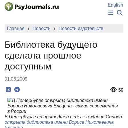
Перейти к основному содержанию
English
НОВОСТИ
Главная
Новости
Новости издательств
ИЗДАНИЯ
АВТОРЫ
Библиотека будущего
ПОДАТЬ РУКОПИСЬ
БАЗА ЗНАНИЙ
сделала прошлое
КЛЮЧЕВЫЕ СЛОВА
доступным
Регистрация
Вход
01.06.2009
59
В Петербурге на прошедшей неделе в здании Синода
открыта библиотека имени Бориса Николаевича
Ельцина
.