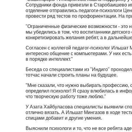
Сотрудники фонда привезли в Старобаишево игр
отделение отправились педагоги-психологи Цен
провести ряд тестов по профориентации. На при
"Ограниченные физические возможности - это н
мы убедились в том, что воспитанники детского
конкретизировать желания ребят, а в дальнейш
Согласен с коллегой педагог-психолог Ильшат 
интересно общение с компьютерами. У них есть
в порядке интеллект."
Беседа со специалистами из "Индиго" проходи
тотчас начали строить планы на будущее.
"Мне сказали, что нужно выбирать профессию, 
определил психолог! Я сразу влюбилась в инфор
что творческую работу тоже люблю."
У Азата Хайбуласова специалисты выявили спосо
отлично вязать. А Ильшат Мингазов в ходе тес
спицами добавит и другие умения.
Выяснили психологи и то, что не все ребята ад