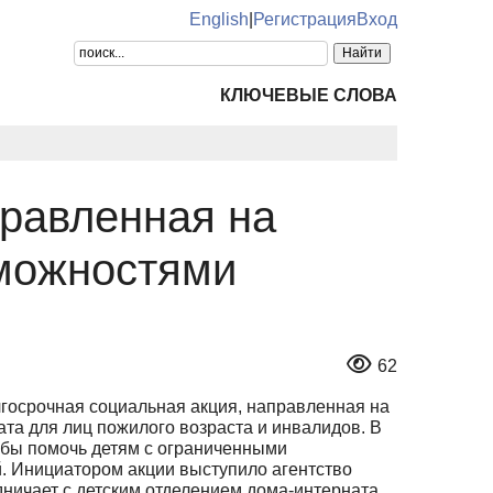
English
|
Регистрация
Вход
КЛЮЧЕВЫЕ СЛОВА
правленная на
зможностями
62
госрочная социальная акция, направленная на
та для лиц пожилого возраста и инвалидов. В
тобы помочь детям с ограниченными
. Инициатором акции выступило агентство
ничает с детским отделением дома-интерната.