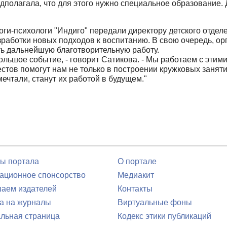
едполагала, что для этого нужно специальное образование.
ги-психологи "Индиго" передали директору детского отделе
зработки новых подходов к воспитанию. В свою очередь, о
ь дальнейшую благотворительную работу.
большое событие, - говорит Сатикова. - Мы работаем с этими
стов помогут нам не только в построении кружковых занятий
ечтали, станут их работой в будущем."
ы портала
О портале
ционное спонсорство
Медиакит
аем издателей
Контакты
а на журналы
Виртуальные фоны
льная страница
Кодекс этики публикаций