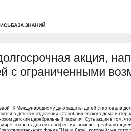
ПИСЬ
БАЗА ЗНАНИЙ
долгосрочная акция, на
ей с ограниченными во
К Международному дню защиты детей стартовала дол
ются в детском отделении Старобаишевского дома-интерна
гнозом детский церебральный паралич. Суть акции в том, ч
мире, открыть для них профессии, помочь с реабилитацией
лаготворительного фонда "Наши Дети", который уже сотруд