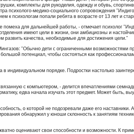
ушки, комплекты для рукоделия, одежду и обувь, спортинв
тра психолого-медико-социального сопровождения "Индиго
ем к психологам попали ребята в возрасте от 13 лет и ста
е помеха для дальнейшей работы, - отмечает психолог "Инд
 отделения имеют цели в жизни, они амбициозны и настойч
ем развить качества, необходимые для достижения цели."
Мингазов: "Обычно дети с ограниченными возможностями пр
 большой потенциал, чтобы состояться как профессионалам
ла в индивидуальном порядке. Подростки настолько заинте
связанную с компьютером, - делится впечатлениями семнадц
матику, едва начала изучать этот предмет. Может быть, вы
бность, о которой не подозревали даже его наставники. Аз
тирования обнаружил у юноши склонность к занятиям техник
екватно оценивают свои способности и возможности. К прим