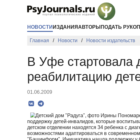
Перейти к основному содержанию
НОВОСТИ
ИЗДАНИЯ
АВТОРЫ
ПОДАТЬ РУКО
Главная
Новости
Новости издательств
В Уфе стартовала 
реабилитацию дет
01.06.2009
поддержку детей-инвалидов, которые воспитыва
детском отделении находятся 34 ребенка с диа
возможностями адаптироваться в современном 
"Башинформ". Инициатива нашла поддержку у б