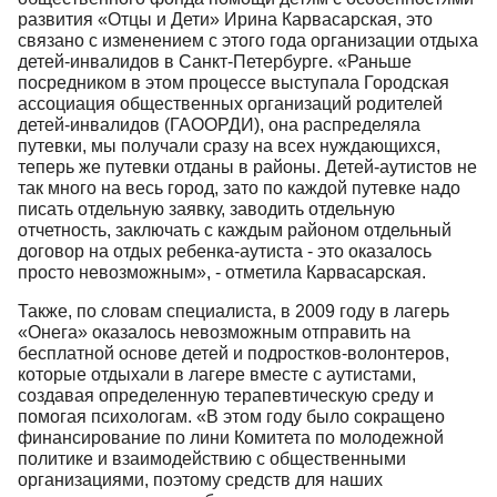
развития «Отцы и Дети» Ирина Карвасарская, это
связано с изменением с этого года организации отдыха
детей-инвалидов в Санкт-Петербурге. «Раньше
посредником в этом процессе выступала Городская
ассоциация общественных организаций родителей
детей-инвалидов (ГАООРДИ), она распределяла
путевки, мы получали сразу на всех нуждающихся,
теперь же путевки отданы в районы. Детей-аутистов не
так много на весь город, зато по каждой путевке надо
писать отдельную заявку, заводить отдельную
отчетность, заключать с каждым районом отдельный
договор на отдых ребенка-аутиста - это оказалось
просто невозможным», - отметила Карвасарская.
Также, по словам специалиста, в 2009 году в лагерь
«Онега» оказалось невозможным отправить на
бесплатной основе детей и подростков-волонтеров,
которые отдыхали в лагере вместе с аутистами,
создавая определенную терапевтическую среду и
помогая психологам. «В этом году было сокращено
финансирование по лини Комитета по молодежной
политике и взаимодействию с общественными
организациями, поэтому средств для наших