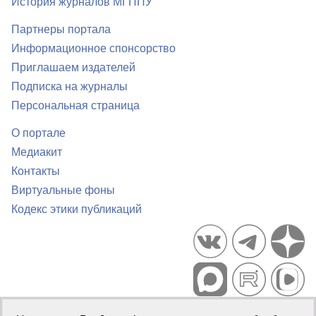
История журналов МГППУ
Партнеры портала
Информационное спонсорство
Приглашаем издателей
Подписка на журналы
Персональная страница
О портале
Медиакит
Контакты
Виртуальные фоны
Кодекс этики публикаций
Портал психологических изданий PsyJournals.ru, 2007–2026