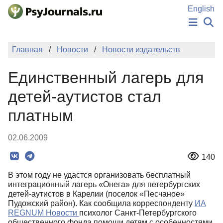
Перейти к основному содержанию
English
НОВОСТИ
Главная
Новости
Новости издательств
ИЗДАНИЯ
АВТОРЫ
Единственный лагерь для
ПОДАТЬ РУКОПИСЬ
БАЗА ЗНАНИЙ
детей-аутистов стал
КЛЮЧЕВЫЕ СЛОВА
платным
Регистрация
Вход
02.06.2009
140
В этом году не удастся организовать бесплатный
интеграционный лагерь «Онега» для петербургских
детей-аутистов в Карелии (поселок «Песчаное»
Пудожский район). Как сообщила корреспонденту
ИА
REGNUM Новости
психолог Санкт-Петербургского
общественного фонда помощи детям с особенностями