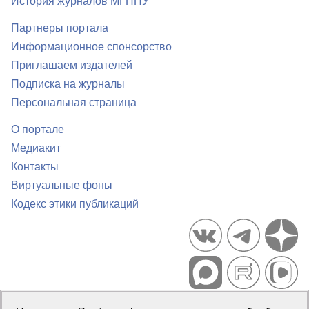
История журналов МГППУ
Партнеры портала
Информационное спонсорство
Приглашаем издателей
Подписка на журналы
Персональная страница
О портале
Медиакит
Контакты
Виртуальные фоны
Кодекс этики публикаций
Портал психологических изданий PsyJournals.ru, 2007–2026