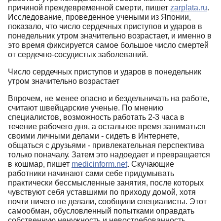
причиной преждевременной смерти, пишет
zarplata.ru
.
Исследование, проведенное учеными из Японии,
показало, что число сердечных приступов и ударов в
понедельник утром значительно возрастает, и именно в
это время фиксируется самое большое число смертей
от сердечно-сосудистых заболеваний.
Число сердечных приступов и ударов в понедельник
утром значительно возрастает
Впрочем, не менее опасно и бездельничать на работе,
считают швейцарские ученые. По мнению
специалистов, возможность работать 2-3 часа в
течение рабочего дня, а остальное время заниматься
своими личными делами - сидеть в Интернете,
общаться с друзьями - привлекательная перспектива
только поначалу. Затем это надоедает и превращается
в кошмар, пишет
medicinform.net
. Скучающие
работники начинают сами себе придумывать
практически бессмысленные занятия, после которых
чувствуют себя уставшими по приходу домой, хотя
почти ничего не делали, сообщили специалисты. Этот
самообман, обусловленный попытками оправдать
собственную ненужность и невостребованность,