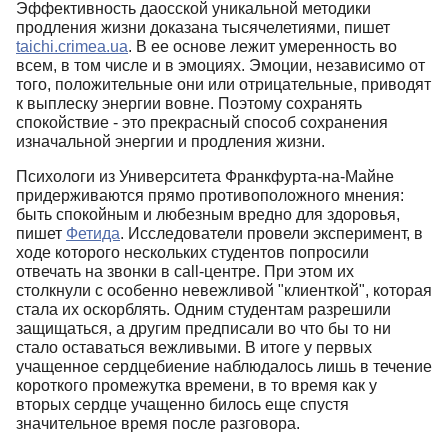
Эффективность даосской уникальной методики
продления жизни доказана тысячелетиями, пишет
taichi.crimea.ua
. В ее основе лежит умеренность во
всем, в том числе и в эмоциях. Эмоции, независимо от
того, положительные они или отрицательные, приводят
к выплеску энергии вовне. Поэтому сохранять
спокойствие - это прекрасный способ сохранения
изначальной энергии и продления жизни.
Психологи из Университета Франкфурта-на-Майне
придерживаются прямо противоположного мнения:
быть спокойным и любезным вредно для здоровья,
пишет
Фетида
. Исследователи провели эксперимент, в
ходе которого нескольких студентов попросили
отвечать на звонки в call-центре. При этом их
столкнули с особенно невежливой "клиенткой", которая
стала их оскорблять. Одним студентам разрешили
защищаться, а другим предписали во что бы то ни
стало оставаться вежливыми. В итоге у первых
учащенное сердцебиение наблюдалось лишь в течение
короткого промежутка времени, в то время как у
вторых сердце учащенно билось еще спустя
значительное время после разговора.