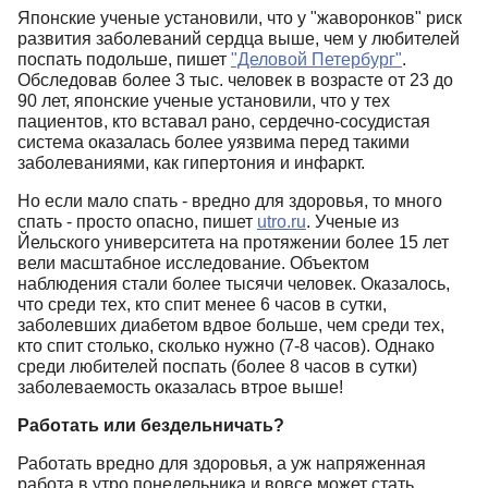
Японские ученые установили, что у "жаворонков" риск
развития заболеваний сердца выше, чем у любителей
поспать подольше, пишет
"Деловой Петербург"
.
Обследовав более 3 тыс. человек в возрасте от 23 до
90 лет, японские ученые установили, что у тех
пациентов, кто вставал рано, сердечно-сосудистая
система оказалась более уязвима перед такими
заболеваниями, как гипертония и инфаркт.
Но если мало спать - вредно для здоровья, то много
спать - просто опасно, пишет
utro.ru
. Ученые из
Йельского университета на протяжении более 15 лет
вели масштабное исследование. Объектом
наблюдения стали более тысячи человек. Оказалось,
что среди тех, кто спит менее 6 часов в сутки,
заболевших диабетом вдвое больше, чем среди тех,
кто спит столько, сколько нужно (7-8 часов). Однако
среди любителей поспать (более 8 часов в сутки)
заболеваемость оказалась втрое выше!
Работать или бездельничать?
Работать вредно для здоровья, а уж напряженная
работа в утро понедельника и вовсе может стать