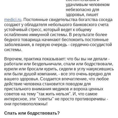
удачливым человеком
небезопасно для
здоровья, пишет
medici.ru
. Постоянные свидетельства богатства соседа
создают у обладателя небольшого банковского счета
устойчивый стресс, который ведет к общему
ослаблению иммунной системы. В результате более
бедного товарища начинают беспокоить постоянные
заболевания, в первую очередь - сердечно-сосудистой
системы.
Впрочем, практика показывает: что бы вы ни делали -
работали или бездельничали, спали или бодрствовали,
курили или бросали курить, сидели в углу накуксившись
или были душой компании, - все это очень вредно для
вашего здоровья. Создается впечатление, что любое
действие человека становится поводом для
пристального внимания медиков и вороха ценных
советов на тему "так жить нельзя". И, что самое
интересное, эти "советы" не просто противоречивы -
они противоположны!
Спать или бодрствовать?