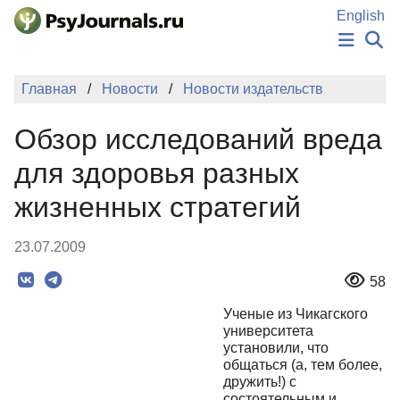
Перейти к основному содержанию
English
НОВОСТИ
Главная
Новости
Новости издательств
ИЗДАНИЯ
АВТОРЫ
Обзор исследований вреда
ПОДАТЬ РУКОПИСЬ
БАЗА ЗНАНИЙ
для здоровья разных
КЛЮЧЕВЫЕ СЛОВА
жизненных стратегий
Регистрация
Вход
23.07.2009
58
Ученые из Чикагского
университета
установили, что
общаться (а, тем более,
дружить!) с
состоятельным и