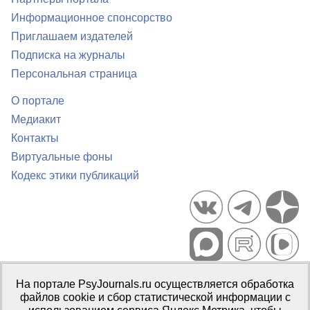
Информационное спонсорство
Приглашаем издателей
Подписка на журналы
Персональная страница
О портале
Медиакит
Контакты
Виртуальные фоны
Кодекс этики публикаций
Портал психологических изданий PsyJournals.ru, 2007–2026
На портале PsyJournals.ru осуществляется обработка
Правила использования материалов
файлов cookie и сбор статистической информации с
Свидетельство регистрации СМИ
Эл № ФС77-66447 от 14 июля