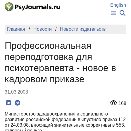
Перейти к основному содержанию
English
НОВОСТИ
Главная
Новости
Новости издательств
ИЗДАНИЯ
АВТОРЫ
Профессиональная
ПОДАТЬ РУКОПИСЬ
БАЗА ЗНАНИЙ
переподготовка для
КЛЮЧЕВЫЕ СЛОВА
психотерапевта - новое в
Регистрация
Вход
кадровом приказе
31.03.2008
168
Министерство здравоохранения и социального
развития российской федерации выпустило приказ 112
от 24.03.08, вносящий значительные коррективы в 553,
кадровый приказ.