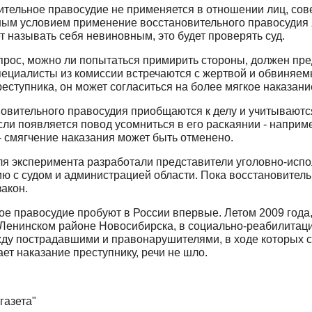
ительное правосудие не применяется в отношении лиц, сов
ным условием применение восстановительного правосудия 
 называть себя невиновным, это будет проверять суд.
рос, можно ли попытаться примирить стороны, должен предс
пециалисты из комиссии встречаются с жертвой и обвиняем
ступника, он может согласиться на более мягкое наказани
овительного правосудия приобщаются к делу и учитываютс
сли появляется повод усомниться в его раскаянии - наприм
 смягчение наказания может быть отменено.
я эксперимента разработали представители уголовно-испо
ю с судом и администрацией области. Пока восстановитель
акон.
ное правосудие пробуют в России впервые. Летом 2009 года,
Ленинском районе Новосибирска, в социально-реабилитаци
жду пострадавшими и правонарушителями, в ходе которых 
ет наказание преступнику, речи не шло.
газета"