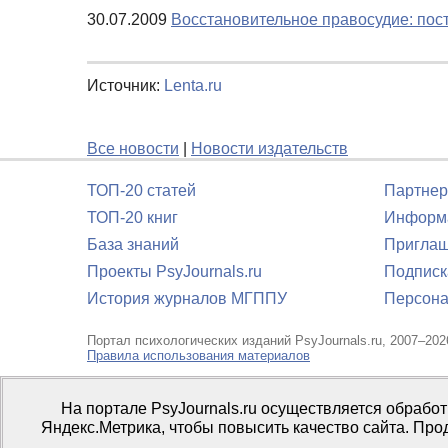
30.07.2009
Восстановительное правосудие: пос
Источник:
Lenta.ru
Все новости
|
Новости издательств
ТОП-20 статей
Партнер
ТОП-20 книг
Информа
База знаний
Приглаш
Проекты PsyJournals.ru
Подписк
История журналов МГППУ
Персона
Портал психологических изданий PsyJournals.ru, 2007–202
Правила использования материалов
Свидетельство регистрации СМИ
Эл № ФС77-66447 от 14 и
На портале PsyJournals.ru осуществляется обрабо
Издатель:
ФГБОУ ВО МГППУ
Яндекс.Метрика, чтобы повысить качество сайта. Про
Репозиторий открытого доступа