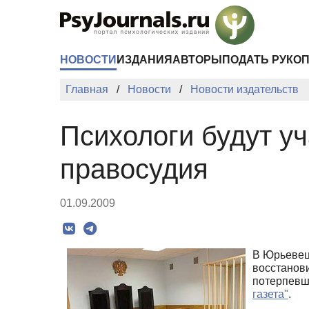
Перейти к основному содержанию
НОВОСТИ
ИЗДАНИЯ
АВТОРЫ
ПОДАТЬ РУКО
Главная
Новости
Новости издательств
Психологи будут у
правосудия
01.09.2009
В Юрьевец
восстанови
потерпевше
газета"
.