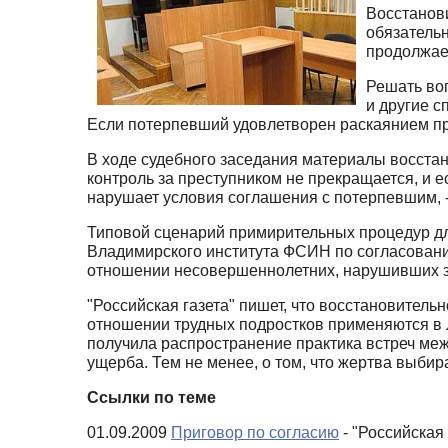
Восстанов
обязатель
продолжает
Решать воп
и другие с
Если потерпевший удовлетворен раскаянием пре
В ходе судебного заседания материалы восстан
контроль за преступником не прекращается, и е
нарушает условия соглашения с потерпевшим, -
Типовой сценарий примирительных процедур дл
Владимирского института ФСИН по согласовани
отношении несовершеннолетних, нарушивших з
"Российская газета" пишет, что восстановитель
отношении трудных подростков применяются в 
получила распространение практика встреч ме
ущерба. Тем не менее, о том, что жертва выбира
Ссылки по теме
01.09.2009
Приговор по согласию
- "Российская 