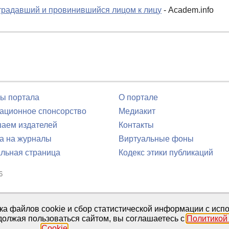
традавший и провинившийся лицом к лицу
- Academ.info
ы портала
О портале
ционное спонсорство
Медиакит
аем издателей
Контакты
а на журналы
Виртуальные фоны
льная страница
Кодекс этики публикаций
6
юля 2016 г.
тка файлов cookie и сбор статистической информации с ис
должая пользоваться сайтом, вы соглашаетесь с
Политикой
Cookie
.