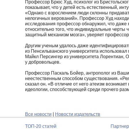
Профессор Брюс Худ, психолог из Бристольског
показывает, что у детей есть естественный, ин
«Однако с взрослением люди склонны придавать
нелогичных верований». Профессор Худ находи
исследования профессор обнаружил, что даже 
относительно того, что индивидуальные черты ч
защитный механизм мозга», уверяет профессор
Другим ученым удалось даже идентифицировать 
из Пенсильванского университета использовал м
Майкл Персингер из университета Лорентиан, 
у добровольцев.
Профессор Паскаль Бойер, антрополог из Вашин
неестественным способом существования. «Рел
сказал он. «В отличие от него атеизм возникае
идеологии, способствующей среди прочего ра
Все новости
|
Новости издательств
ТОП-20 статей
Партнер