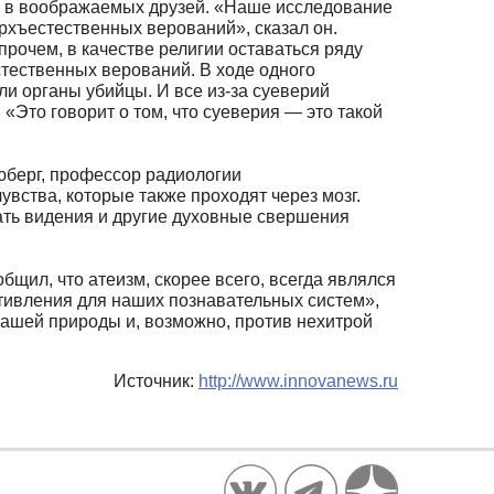
ере в воображаемых друзей. «Наше исследование
ерхъестественных верований», сказал он.
рочем, в качестве религии оставаться ряду
тественных верований. В ходе одного
и органы убийцы. И все из-за суеверий
«Это говорит о том, что суеверия — это такой
юберг, профессор радиологии
увства, которые также проходят через мозг.
ать видения и другие духовные свершения
щил, что атеизм, скорее всего, всегда являлся
тивления для наших познавательных систем»,
 нашей природы и, возможно, против нехитрой
Источник:
http://www.innovanews.ru