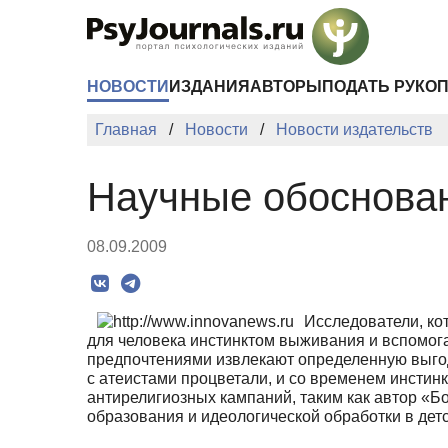
Перейти к основному содержанию
НОВОСТИ
ИЗДАНИЯ
АВТОРЫ
ПОДАТЬ РУКО
Главная
Новости
Новости издательств
Научные обоснован
08.09.2009
Исследователи, кот
для человека инстинктом выживания и вспомог
предпочтениями извлекают определенную выгод
с атеистами процветали, и со временем инстин
антирелигиозных кампаний, таким как автор «Б
образования и идеологической обработки в детс