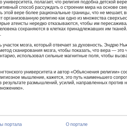
о университета, полагает, что религия подобна детской в
туитивный способ рассуждать о строении мира на основе св
 этой вере более рациональные границы, что не мешает, вп
т организованную религию как одно из множества сверхъес
ярые атеисты нередко отказываются, чтобы им пересаживал
еловека сохраняются в клетках принадлежавших им тканей. 
.
участок мозга, который отвечает за духовность. Эндрю Нь
етод сканирования мозга, чтобы показать, что вера — это ч
Онтарио, использовал сильные магнитные поля, чтобы вызв
гтонского университета и автор «Объяснения религии» сооб
игиозное мышление, кажется, это путь наименьшего сопро
т в результате размышлений, усилий, направленных против
змножению».
ы портала
О портале