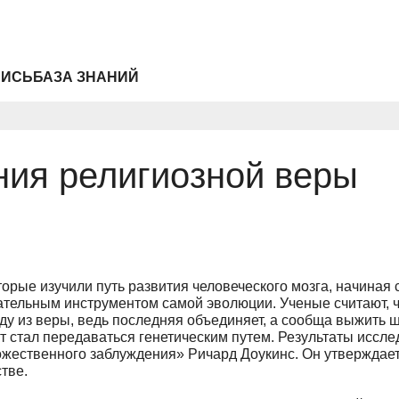
ПИСЬ
БАЗА ЗНАНИЙ
ия религиозной веры
орые изучили путь развития человеческого мозга, начиная с 
ательным инструментом самой эволюции. Ученые считают, 
у из веры, ведь последняя объединяет, а сообща выжить
кт стал передаваться генетическим путем. Результаты иссл
ожественного заблуждения» Ричард Доукинс. Он утверждает,
тве.