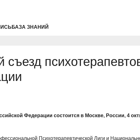
ПИСЬ
БАЗА ЗНАНИЙ
й съезд психотерапевтов
ации
сийской Федерации состоится в Москве, России, 4 октя
офессиональной Психотерапевтической Лиги и Националь