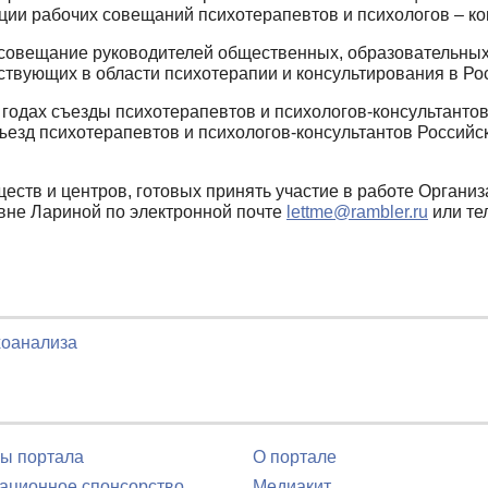
ии рабочих совещаний психотерапевтов и психологов – ко
 совещание руководителей общественных, образовательных и
йствующих в области психотерапии и консультирования в Р
 годах съезды психотерапевтов и психологов-консультанто
ъезд психотерапевтов и психологов-консультантов Российс
еств и центров, готовых принять участие в работе Организ
вне Лариной по электронной почте
lettme@rambler.ru
или тел
хоанализа
ы портала
О портале
ционное спонсорство
Медиакит